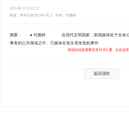
2015-06-11 18:22:22
来源：青年记者2015年5月上
作者：代雅静
摘要： ● 代雅静 在现代文明国家，新闻媒体处于全体公
事务的公共领域之中。①媒体在发生突发危机事件
阅读此信息需要您支付
0.5 元
，点击这里
返回顶部