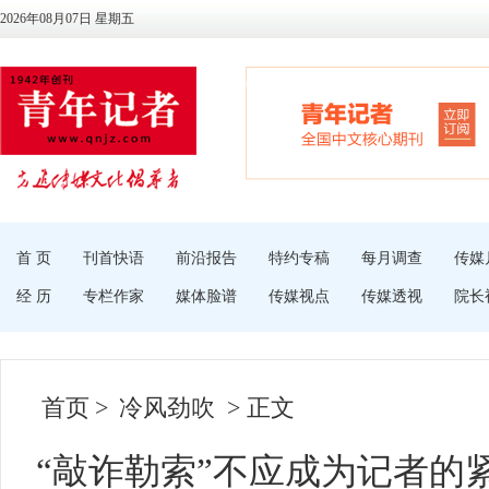
2026年08月07日 星期五
首 页
刊首快语
前沿报告
特约专稿
每月调查
传媒
经 历
专栏作家
媒体脸谱
传媒视点
传媒透视
院长
首页
>
冷风劲吹
> 正文
“敲诈勒索”不应成为记者的