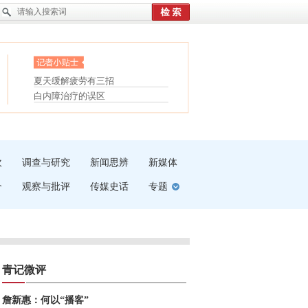
眼白变红或是结膜下出血
“枝桠”“树桠”宜写成“枝...
护腰，摆脱六大坏习惯
夏天缓解疲劳有三招
受伤了冰敷还是热敷
白内障治疗的误区
吹
调查与研究
新闻思辨
新媒体
介
观察与批评
传媒史话
专题
青记微评
詹新惠：何以“播客”