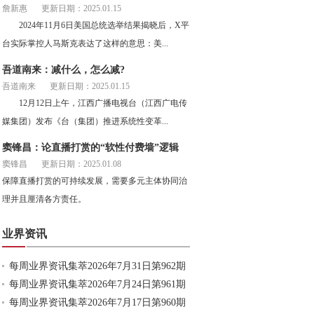
詹新惠
更新日期：2025.01.15
2024年11月6日美国总统选举结果揭晓后，X平
台实际掌控人马斯克表达了这样的意思：美...
吾道南来：减什么，怎么减?
吾道南来
更新日期：2025.01.15
12月12日上午，江西广播电视台（江西广电传
媒集团）发布《台（集团）推进系统性变革...
窦锋昌：论直播打赏的“软性付费墙”逻辑
窦锋昌
更新日期：2025.01.08
保障直播打赏的可持续发展，需要多元主体协同治
理并且厘清各方责任。
业界资讯
每周业界资讯集萃2026年7月31日第962期
每周业界资讯集萃2026年7月24日第961期
每周业界资讯集萃2026年7月17日第960期