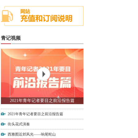
青记视频
2021年青年记者要目之前沿报告篇
2021年青年记者要目之前沿报告篇
街头花式演奏
西雅图近郊风光——响尾蛇山