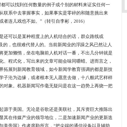
时都可以找到任何数量的例子或个别的材料来证实任何一
从联系中去掌握事实，如果事实是零碎的和随意挑出来
者连儿戏也不如。”（转引自李彬，2016）
还可以是某种程度上的人机结合的话，群众路线或
企及的，也很难代替人的。当前新闻业的浮躁之风已然让人
将更加懒惰，坐在电脑前人机对话一番，不出几分钟就是
化、程式化，写出来的文章可能会味同嚼蜡。进而言之，
界拓展到新闻教育领域，如今新闻学教育强调的都是新技
学子沦为边缘，或者根本无人愿意去做，十八般武艺样样
的对象。机器新闻写作毫无疑问是在这一趋势上再烧一把
源于美国。无论是谷歌还是美联社，其斥资巨大推陈出
显其在传媒产业的领导地位，二是加速新闻产业的更新迭
与美帝国》作者席勒所言，“把尖端的通信设备以及辅助