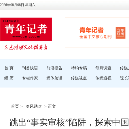
2026年08月08日 星期六
首 页
刊首快语
前沿报告
特约专稿
每月调查
传媒
经 历
专栏作家
媒体脸谱
传媒视点
传媒透视
院长
首页
>
冷风劲吹
> 正文
跳出“事实审核”陷阱，探索中