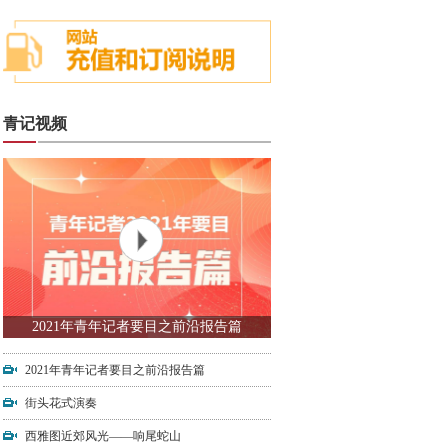
青记视频
2021年青年记者要目之前沿报告篇
2021年青年记者要目之前沿报告篇
街头花式演奏
西雅图近郊风光——响尾蛇山