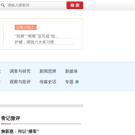
眼白变红或是结膜下出血
“枝桠”“树桠”宜写成“枝...
夏天缓解疲劳有三招
护腰，摆脱六大坏习惯
受伤了冰敷还是热敷
白内障治疗的误区
吹
调查与研究
新闻思辨
新媒体
介
观察与批评
传媒史话
专题
青记微评
詹新惠：何以“播客”