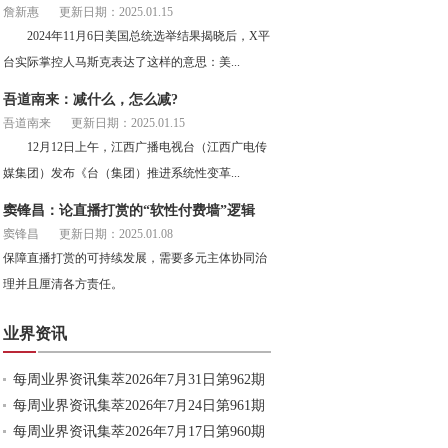
詹新惠
更新日期：2025.01.15
2024年11月6日美国总统选举结果揭晓后，X平
台实际掌控人马斯克表达了这样的意思：美...
吾道南来：减什么，怎么减?
吾道南来
更新日期：2025.01.15
12月12日上午，江西广播电视台（江西广电传
媒集团）发布《台（集团）推进系统性变革...
窦锋昌：论直播打赏的“软性付费墙”逻辑
窦锋昌
更新日期：2025.01.08
保障直播打赏的可持续发展，需要多元主体协同治
理并且厘清各方责任。
业界资讯
每周业界资讯集萃2026年7月31日第962期
每周业界资讯集萃2026年7月24日第961期
每周业界资讯集萃2026年7月17日第960期