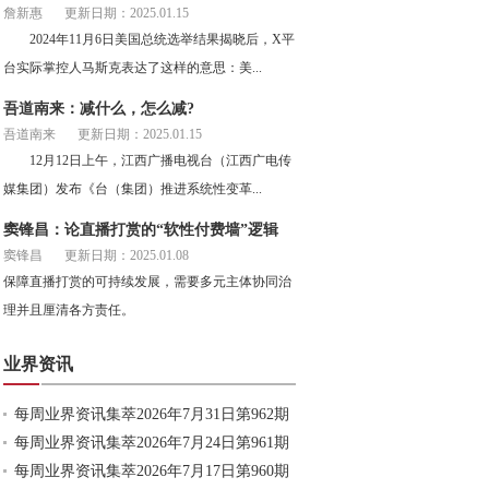
詹新惠
更新日期：2025.01.15
2024年11月6日美国总统选举结果揭晓后，X平
台实际掌控人马斯克表达了这样的意思：美...
吾道南来：减什么，怎么减?
吾道南来
更新日期：2025.01.15
12月12日上午，江西广播电视台（江西广电传
媒集团）发布《台（集团）推进系统性变革...
窦锋昌：论直播打赏的“软性付费墙”逻辑
窦锋昌
更新日期：2025.01.08
保障直播打赏的可持续发展，需要多元主体协同治
理并且厘清各方责任。
业界资讯
每周业界资讯集萃2026年7月31日第962期
每周业界资讯集萃2026年7月24日第961期
每周业界资讯集萃2026年7月17日第960期