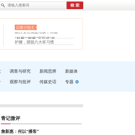
眼白变红或是结膜下出血
“枝桠”“树桠”宜写成“枝...
夏天缓解疲劳有三招
护腰，摆脱六大坏习惯
受伤了冰敷还是热敷
白内障治疗的误区
吹
调查与研究
新闻思辨
新媒体
介
观察与批评
传媒史话
专题
青记微评
詹新惠：何以“播客”