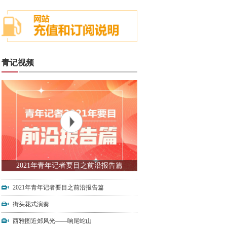
青记视频
2021年青年记者要目之前沿报告篇
2021年青年记者要目之前沿报告篇
街头花式演奏
西雅图近郊风光——响尾蛇山