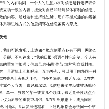
应产生的内在动因：一个人的注意力在对信息进行选择取舍
或立场一致的内容，接受对自己和所属群体有利的信息，
致的内容。通过这种选择性过滤，用户不感兴趣的内容被
体系和思维方式的信息闭环在信息茧房内形成。
伏笔
我们可以发现，上述四个概念侧重点各有不同：网络巴
、分裂、不相往来；“我的日报”强调个性化定制、个人兴
息的重复与加强；信息茧房强调“作茧自缚”和自我封闭。
方，且逻辑上互相呼应、互为补充，可以用于阐释同一种
结构关系上表现为闭合、与外界隔绝、缺乏互动。2.在内
注重个人兴趣、喜好和愿望。3.信息来源主动或被动地经
有限、单一、狭隘的某一或某几个领域，缺乏竞争性观点介
，仅为原来的重复或增强。5.在组织形态上，成员同质
成小团体。6.从发展进程看，上述现象都会导致同一个结