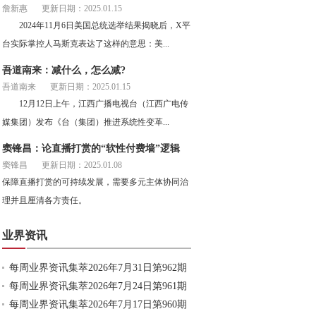
詹新惠
更新日期：2025.01.15
2024年11月6日美国总统选举结果揭晓后，X平
台实际掌控人马斯克表达了这样的意思：美...
吾道南来：减什么，怎么减?
吾道南来
更新日期：2025.01.15
12月12日上午，江西广播电视台（江西广电传
媒集团）发布《台（集团）推进系统性变革...
窦锋昌：论直播打赏的“软性付费墙”逻辑
窦锋昌
更新日期：2025.01.08
保障直播打赏的可持续发展，需要多元主体协同治
理并且厘清各方责任。
业界资讯
每周业界资讯集萃2026年7月31日第962期
每周业界资讯集萃2026年7月24日第961期
每周业界资讯集萃2026年7月17日第960期