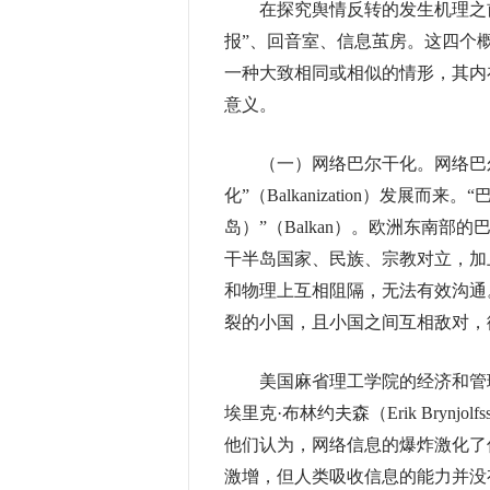
在探究舆情反转的发生机理之前
报”、回音室、信息茧房。这四个
一种大致相同或相似的情形，其内
意义。
（一）网络巴尔干化。
网络巴尔
化”（Balkanization）发展
岛）”（Balkan）。欧洲东南部
干半岛国家、民族、宗教对立，加
和物理上互相阻隔，无法有效沟通
裂的小国，且小国之间互相敌对，
美国麻省理工学院的经济和管理学者马歇尔
埃里克·布林约夫森（Erik Brynj
他们认为，网络信息的爆炸激化了
激增，但人类吸收信息的能力并没