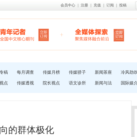
会员中心
|
注册
|
充值
|
订阅
|
投稿
专稿
每月调查
传媒月榜
传媒骄子
新闻茶座
冷风劲
视点
传媒透视
院长视点
语文诊所
新闻与法
国际媒
向的群体极化