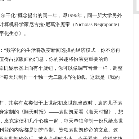
巴尔干化”概念提出的同一年，即1996年，同一所大学另外
学家尼古拉·尼葛洛庞帝（Nicholas Negroponte）
字化生存》。
“数字化的生活将改变新闻选择的经济模式，你不必再
值得占据版面的消息，你的兴趣将扮演更重要的角
计算机显示器上面有个旋钮，你可以像调节音量一样，调整
至“每天只制作一个独一无二版本”的报纸。这就是《我的
”，其实有点类似于上世纪初袁世凯当政时，袁的儿子袁
身定制的《顺天时报》——袁世凯爱看《顺天时报》，想
，袁克定便和几个心腹一起，每天单独印制一份只给袁世
刊登的内容都是拥护帝制、赞颂袁世凯称帝的文章。这
刷至袁世凯称帝后，被袁发现时为止。今天看来，这样的故