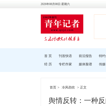
2026年08月08日 星期六
首 页
刊首快语
前沿报告
特约
经 历
专栏作家
媒体脸谱
传媒
首页
>
冷风劲吹
> 正文
舆情反转：一种反