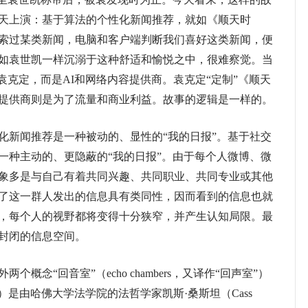
天上演：基于算法的个性化新闻推荐，就如《顺天时
索过某类新闻，电脑和客户端判断我们喜好这类新闻，便
如袁世凯一样沉溺于这种舒适和愉悦之中，很难察觉。当
袁克定，而是AI和网络内容提供商。袁克定“定制”《顺天
提供商则是为了流量和商业利益。故事的逻辑是一样的。
新闻推荐是一种被动的、显性的“我的日报”。基于社交
一种主动的、更隐蔽的“我的日报”。由于每个人微博、微
象多是与自己有着共同兴趣、共同职业、共同专业或其他
了这一群人发出的信息具有类同性，因而看到的信息也就
，每个人的视野都将变得十分狭窄，并产生认知局限。最
封闭的信息空间。
外两个概念“回音室”（echo chambers，又译作“回声室”）
ocoons）是由哈佛大学法学院的法哲学家凯斯·桑斯坦（Cass