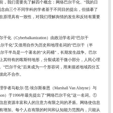
，我们需要先了解四个概念：网络巴尔干化、“我的日
概念由三个不同学科的学者基于不同目的提出，但描摹了
在原理具有一致性，对我们理解舆情的发生和反转有重要
干化（Cyberbalkanization）由政治学名词“巴尔干
而来。“巴尔干化”又借用自作为历史和地理名词的“巴尔干（半
的巴尔干半岛是一个著名的“火药桶”，长期发生战争。巴尔
上其特有的喀斯特地形，分裂成若干微小部分，人民心理
。“巴尔干化”后来成为一个形容词，用来描述地域四分五
彼此不合作。
·范·埃尔斯泰恩（Marshall Van Alstyne）与
olfsson）于1996年最先提出了“网络巴尔干化”这一名词。①
信息资源丰富和人的注意力有限之间的矛盾。网络使信息
有增加。每个人在有限的时间和认知能力范围内，只能从