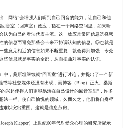
，网络“会增强人们听到自己回音的能力，让自己和他
谓回音室（回声室）效应，指在一个网络空间里，如果听
会认为自己的看法代表主流。这一效应常常同信息选择密
性的信息而避免那些会带来不协调认知的信息。⑤也就是
一些意见相近的信息如果不断重复，就会得到加强，令处
这些信息就是事实的全部，从而扭曲对事实的认识。
中，桑斯坦继续就“回音室”进行讨论，并提出了一个新
脸书等社交媒体还没有出现，而博客（Blog）正火。桑斯
客的兴起使得人们更容易活在自己设计的回音室里”，许多
想法一样、使自己愉悦的领域，久而久之，他们将自身桎
来越难以突出重围。这就是信息茧房。
ph Klapper）上世纪60年代对受众心理的研究所揭示