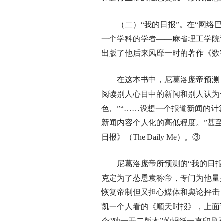
（二）“我的日报”。
在“网络
一个学科的学者——麻省理工学院计算机科
出版了他后来风靡一时的著作《数
在这本书中，尼葛洛庞帝预测：
阅读别人心目中的新闻和别人认为
色。”“……设想一个报道新闻的
新闻内容个人化的高低程度。”甚
日报》（The Daily Me）。③
尼葛洛庞帝所预测的“我的日报
克定为了怂恿袁称帝，专门为他量
恢复帝制但又担心媒体和舆论抨击
凯一个人看的《顺天时报》，上面
个“独一无二版本”的报纸一直印