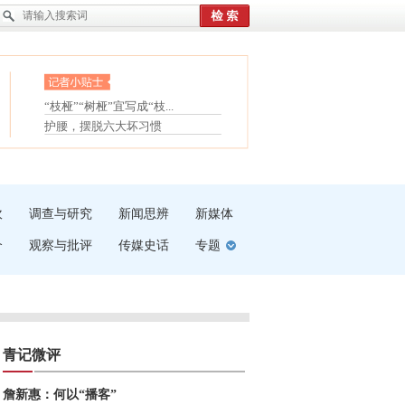
眼白变红或是结膜下出血
“枝桠”“树桠”宜写成“枝...
夏天缓解疲劳有三招
护腰，摆脱六大坏习惯
受伤了冰敷还是热敷
白内障治疗的误区
吹
调查与研究
新闻思辨
新媒体
介
观察与批评
传媒史话
专题
青记微评
詹新惠：何以“播客”