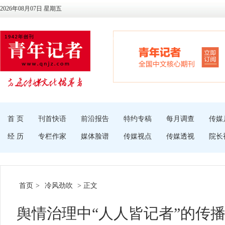
2026年08月07日 星期五
首 页
刊首快语
前沿报告
特约专稿
每月调查
传媒
经 历
专栏作家
媒体脸谱
传媒视点
传媒透视
院长
首页
>
冷风劲吹
> 正文
舆情治理中“人人皆记者”的传