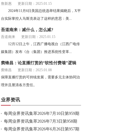
詹新惠
更新日期：2025.01.15
2024年11月6日美国总统选举结果揭晓后，X平
台实际掌控人马斯克表达了这样的意思：美...
吾道南来：减什么，怎么减?
吾道南来
更新日期：2025.01.15
12月12日上午，江西广播电视台（江西广电传
媒集团）发布《台（集团）推进系统性变革...
窦锋昌：论直播打赏的“软性付费墙”逻辑
窦锋昌
更新日期：2025.01.08
保障直播打赏的可持续发展，需要多元主体协同治
理并且厘清各方责任。
业界资讯
每周业界资讯集萃2026年7月10日第959期
每周业界资讯集萃2026年7月3日第958期
每周业界资讯集萃2026年6月26日第957期