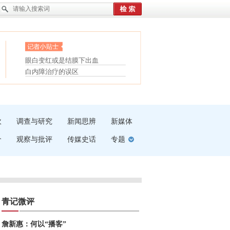
护腰，摆脱六大坏习惯
眼白变红或是结膜下出血
受伤了冰敷还是热敷
“枝桠”“树桠”宜写成“枝...
白内障治疗的误区
夏天缓解疲劳有三招
吹
调查与研究
新闻思辨
新媒体
介
观察与批评
传媒史话
专题
青记微评
詹新惠：何以“播客”