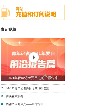
青记视频
2021年青年记者要目之前沿报告篇
2021年青年记者要目之前沿报告篇
街头花式演奏
西雅图近郊风光——响尾蛇山