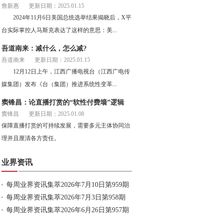
詹新惠
更新日期：2025.01.15
2024年11月6日美国总统选举结果揭晓后，X平
台实际掌控人马斯克表达了这样的意思：美...
吾道南来：减什么，怎么减?
吾道南来
更新日期：2025.01.15
12月12日上午，江西广播电视台（江西广电传
媒集团）发布《台（集团）推进系统性变革...
窦锋昌：论直播打赏的“软性付费墙”逻辑
窦锋昌
更新日期：2025.01.08
保障直播打赏的可持续发展，需要多元主体协同治
理并且厘清各方责任。
业界资讯
每周业界资讯集萃2026年7月10日第959期
每周业界资讯集萃2026年7月3日第958期
每周业界资讯集萃2026年6月26日第957期