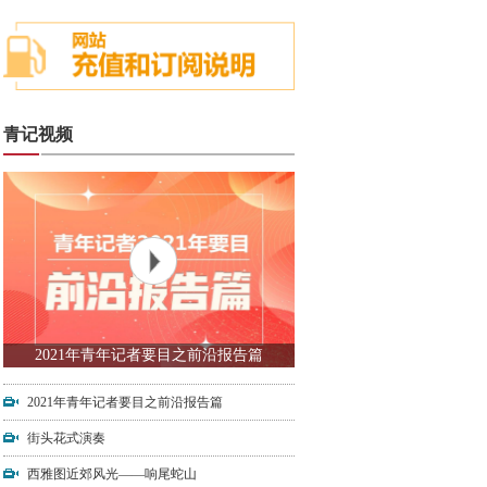
青记视频
2021年青年记者要目之前沿报告篇
2021年青年记者要目之前沿报告篇
街头花式演奏
西雅图近郊风光——响尾蛇山