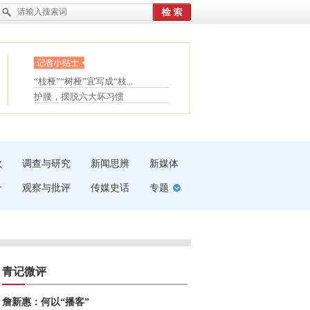
眼白变红或是结膜下出血
“枝桠”“树桠”宜写成“枝...
夏天缓解疲劳有三招
护腰，摆脱六大坏习惯
受伤了冰敷还是热敷
白内障治疗的误区
吹
调查与研究
新闻思辨
新媒体
介
观察与批评
传媒史话
专题
青记微评
詹新惠：何以“播客”