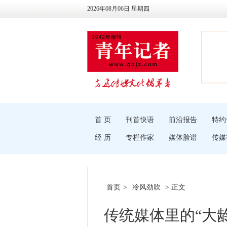
2026年08月06日 星期四
首 页
刊首快语
前沿报告
特约
经 历
专栏作家
媒体脸谱
传媒
首页
>
冷风劲吹
> 正文
传统媒体里的“大