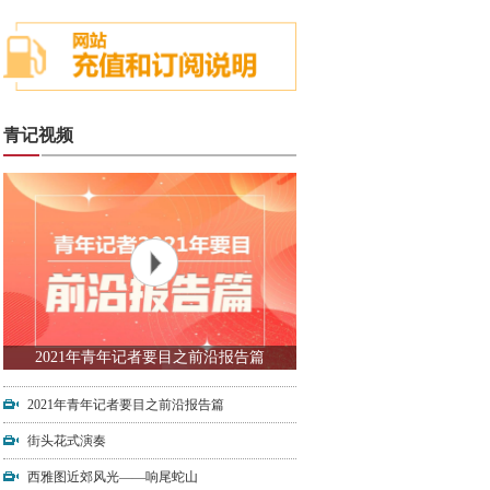
青记视频
2021年青年记者要目之前沿报告篇
2021年青年记者要目之前沿报告篇
街头花式演奏
西雅图近郊风光——响尾蛇山