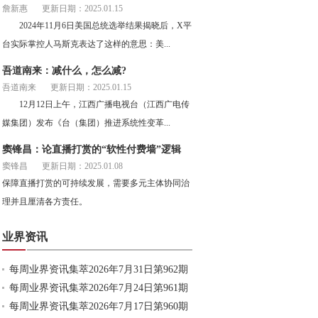
詹新惠
更新日期：2025.01.15
2024年11月6日美国总统选举结果揭晓后，X平
台实际掌控人马斯克表达了这样的意思：美...
吾道南来：减什么，怎么减?
吾道南来
更新日期：2025.01.15
12月12日上午，江西广播电视台（江西广电传
媒集团）发布《台（集团）推进系统性变革...
窦锋昌：论直播打赏的“软性付费墙”逻辑
窦锋昌
更新日期：2025.01.08
保障直播打赏的可持续发展，需要多元主体协同治
理并且厘清各方责任。
业界资讯
每周业界资讯集萃2026年7月31日第962期
每周业界资讯集萃2026年7月24日第961期
每周业界资讯集萃2026年7月17日第960期