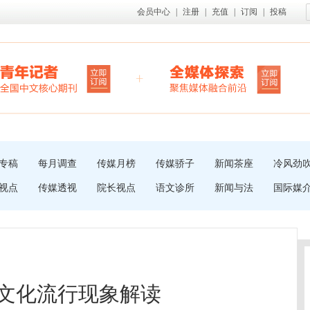
会员中心
|
注册
|
充值
|
订阅
|
投稿
专稿
每月调查
传媒月榜
传媒骄子
新闻茶座
冷风劲
视点
传媒透视
院长视点
语文诊所
新闻与法
国际媒
系文化流行现象解读