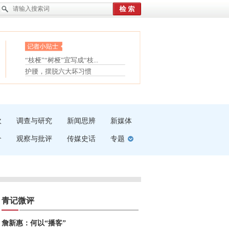
眼白变红或是结膜下出血
“枝桠”“树桠”宜写成“枝...
夏天缓解疲劳有三招
护腰，摆脱六大坏习惯
受伤了冰敷还是热敷
白内障治疗的误区
吹
调查与研究
新闻思辨
新媒体
介
观察与批评
传媒史话
专题
青记微评
詹新惠：何以“播客”