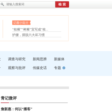
眼白变红或是结膜下出血
“枝桠”“树桠”宜写成“枝...
夏天缓解疲劳有三招
护腰，摆脱六大坏习惯
受伤了冰敷还是热敷
白内障治疗的误区
吹
调查与研究
新闻思辨
新媒体
介
观察与批评
传媒史话
专题
青记微评
詹新惠：何以“播客”