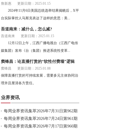
詹新惠
更新日期：2025.01.15
2024年11月6日美国总统选举结果揭晓后，X平
台实际掌控人马斯克表达了这样的意思：美...
吾道南来：减什么，怎么减?
吾道南来
更新日期：2025.01.15
12月12日上午，江西广播电视台（江西广电传
媒集团）发布《台（集团）推进系统性变革...
窦锋昌：论直播打赏的“软性付费墙”逻辑
窦锋昌
更新日期：2025.01.08
保障直播打赏的可持续发展，需要多元主体协同治
理并且厘清各方责任。
业界资讯
每周业界资讯集萃2026年7月31日第962期
每周业界资讯集萃2026年7月24日第961期
每周业界资讯集萃2026年7月17日第960期