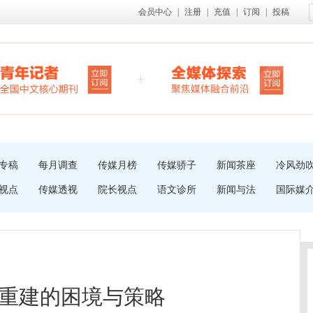
会员中心
|
注册
|
充值
|
订阅
|
投稿
专稿
每月调查
传媒月榜
传媒骄子
新闻茶座
冷风劲
视点
传媒透视
院长视点
语文诊所
新闻与法
国际媒
重建的困境与策略