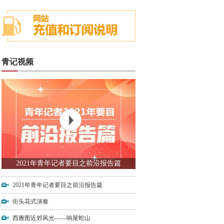
青记视频
2021年青年记者要目之前沿报告篇
2021年青年记者要目之前沿报告篇
街头花式演奏
西雅图近郊风光——响尾蛇山