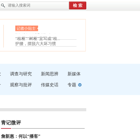
眼白变红或是结膜下出血
“枝桠”“树桠”宜写成“枝...
夏天缓解疲劳有三招
护腰，摆脱六大坏习惯
受伤了冰敷还是热敷
白内障治疗的误区
吹
调查与研究
新闻思辨
新媒体
介
观察与批评
传媒史话
专题
青记微评
詹新惠：何以“播客”