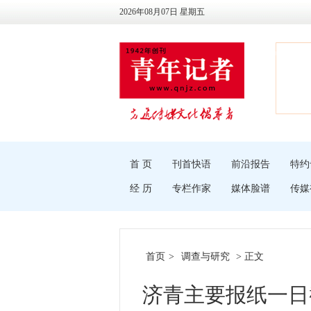
2026年08月07日 星期五
首 页
刊首快语
前沿报告
特约
经 历
专栏作家
媒体脸谱
传媒
首页
>
调查与研究
> 正文
济青主要报纸一日