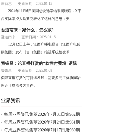
詹新惠
更新日期：2025.01.15
2024年11月6日美国总统选举结果揭晓后，X平
台实际掌控人马斯克表达了这样的意思：美...
吾道南来：减什么，怎么减?
吾道南来
更新日期：2025.01.15
12月12日上午，江西广播电视台（江西广电传
媒集团）发布《台（集团）推进系统性变革...
窦锋昌：论直播打赏的“软性付费墙”逻辑
窦锋昌
更新日期：2025.01.08
保障直播打赏的可持续发展，需要多元主体协同治
理并且厘清各方责任。
业界资讯
每周业界资讯集萃2026年7月31日第962期
每周业界资讯集萃2026年7月24日第961期
每周业界资讯集萃2026年7月17日第960期