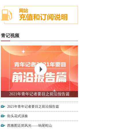
青记视频
2021年青年记者要目之前沿报告篇
2021年青年记者要目之前沿报告篇
街头花式演奏
西雅图近郊风光——响尾蛇山