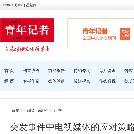
2026年08月06日 星期四
首 页
刊首快语
前沿报告
特约专稿
每月调查
传媒
经 历
专栏作家
媒体脸谱
传媒视点
传媒透视
院长
首页
>
调查与研究
> 正文
突发事件中电视媒体的应对策