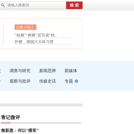
眼白变红或是结膜下出血
“枝桠”“树桠”宜写成“枝...
夏天缓解疲劳有三招
护腰，摆脱六大坏习惯
受伤了冰敷还是热敷
白内障治疗的误区
吹
调查与研究
新闻思辨
新媒体
介
观察与批评
传媒史话
专题
青记微评
詹新惠：何以“播客”