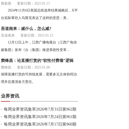
詹新惠
更新日期：2025.01.15
2024年11月6日美国总统选举结果揭晓后，X平
台实际掌控人马斯克表达了这样的意思：美...
吾道南来：减什么，怎么减?
吾道南来
更新日期：2025.01.15
12月12日上午，江西广播电视台（江西广电传
媒集团）发布《台（集团）推进系统性变革...
窦锋昌：论直播打赏的“软性付费墙”逻辑
窦锋昌
更新日期：2025.01.08
保障直播打赏的可持续发展，需要多元主体协同治
理并且厘清各方责任。
业界资讯
每周业界资讯集萃2026年7月31日第962期
每周业界资讯集萃2026年7月24日第961期
每周业界资讯集萃2026年7月17日第960期