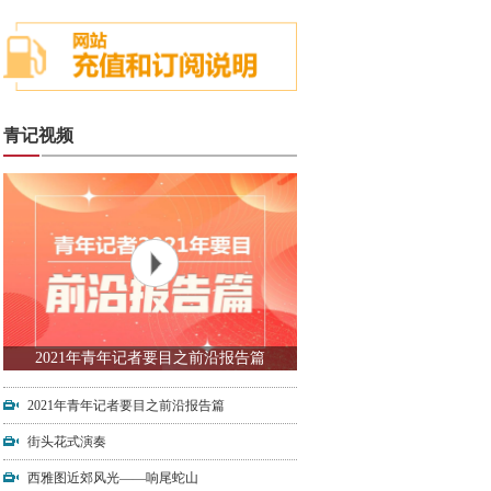
青记视频
2021年青年记者要目之前沿报告篇
2021年青年记者要目之前沿报告篇
街头花式演奏
西雅图近郊风光——响尾蛇山