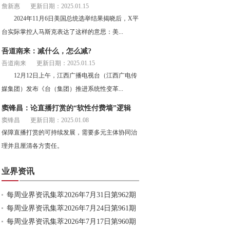
詹新惠
更新日期：2025.01.15
2024年11月6日美国总统选举结果揭晓后，X平
台实际掌控人马斯克表达了这样的意思：美...
吾道南来：减什么，怎么减?
吾道南来
更新日期：2025.01.15
12月12日上午，江西广播电视台（江西广电传
媒集团）发布《台（集团）推进系统性变革...
窦锋昌：论直播打赏的“软性付费墙”逻辑
窦锋昌
更新日期：2025.01.08
保障直播打赏的可持续发展，需要多元主体协同治
理并且厘清各方责任。
业界资讯
每周业界资讯集萃2026年7月31日第962期
每周业界资讯集萃2026年7月24日第961期
每周业界资讯集萃2026年7月17日第960期