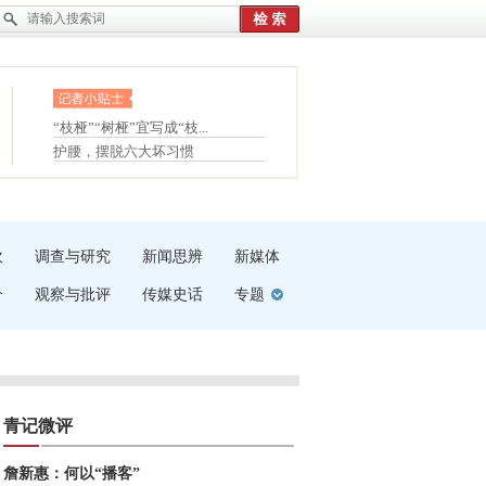
眼白变红或是结膜下出血
“枝桠”“树桠”宜写成“枝...
夏天缓解疲劳有三招
护腰，摆脱六大坏习惯
受伤了冰敷还是热敷
白内障治疗的误区
吹
调查与研究
新闻思辨
新媒体
介
观察与批评
传媒史话
专题
青记微评
詹新惠：何以“播客”