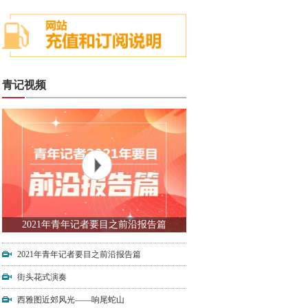
青记视频
2021年青年记者要目之前沿报告篇
2021年青年记者要目之前沿报告篇
街头花式演奏
西雅图近郊风光——响尾蛇山