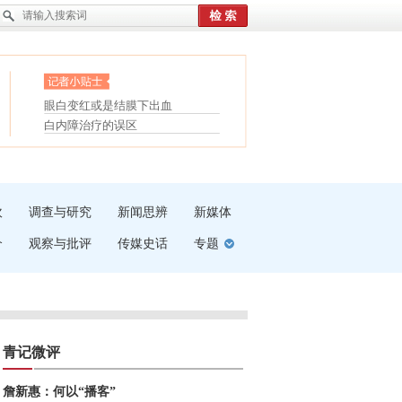
护腰，摆脱六大坏习惯
眼白变红或是结膜下出血
受伤了冰敷还是热敷
“枝桠”“树桠”宜写成“枝...
白内障治疗的误区
夏天缓解疲劳有三招
吹
调查与研究
新闻思辨
新媒体
介
观察与批评
传媒史话
专题
青记微评
詹新惠：何以“播客”