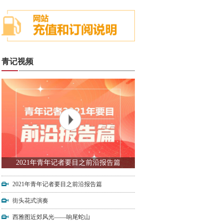
青记视频
2021年青年记者要目之前沿报告篇
2021年青年记者要目之前沿报告篇
街头花式演奏
西雅图近郊风光——响尾蛇山