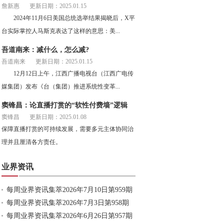
詹新惠
更新日期：2025.01.15
2024年11月6日美国总统选举结果揭晓后，X平
台实际掌控人马斯克表达了这样的意思：美...
吾道南来：减什么，怎么减?
吾道南来
更新日期：2025.01.15
12月12日上午，江西广播电视台（江西广电传
媒集团）发布《台（集团）推进系统性变革...
窦锋昌：论直播打赏的“软性付费墙”逻辑
窦锋昌
更新日期：2025.01.08
保障直播打赏的可持续发展，需要多元主体协同治
理并且厘清各方责任。
业界资讯
每周业界资讯集萃2026年7月10日第959期
每周业界资讯集萃2026年7月3日第958期
每周业界资讯集萃2026年6月26日第957期