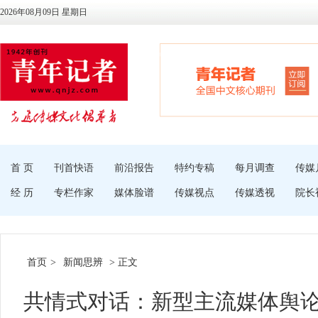
2026年08月09日 星期日
首 页
刊首快语
前沿报告
特约专稿
每月调查
传媒
经 历
专栏作家
媒体脸谱
传媒视点
传媒透视
院长
首页
>
新闻思辨
> 正文
共情式对话：新型主流媒体舆