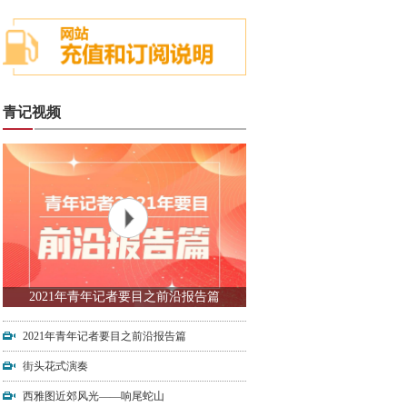
青记视频
2021年青年记者要目之前沿报告篇
2021年青年记者要目之前沿报告篇
街头花式演奏
西雅图近郊风光——响尾蛇山