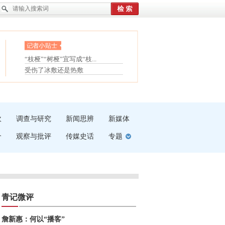
眼白变红或是结膜下出血
“枝桠”“树桠”宜写成“枝...
护腰，摆脱六大坏习惯
夏天缓解疲劳有三招
受伤了冰敷还是热敷
白内障治疗的误区
吹
调查与研究
新闻思辨
新媒体
介
观察与批评
传媒史话
专题
青记微评
詹新惠：何以“播客”