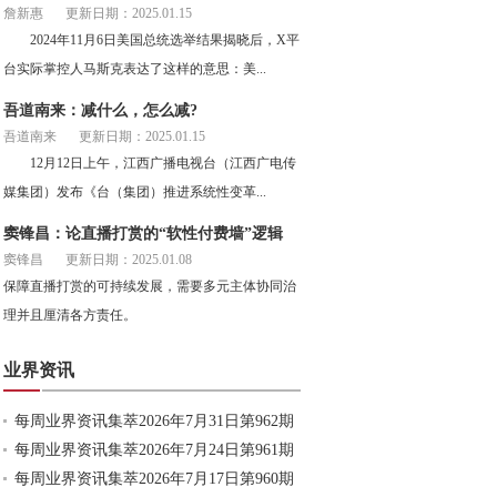
詹新惠
更新日期：2025.01.15
2024年11月6日美国总统选举结果揭晓后，X平
台实际掌控人马斯克表达了这样的意思：美...
吾道南来：减什么，怎么减?
吾道南来
更新日期：2025.01.15
12月12日上午，江西广播电视台（江西广电传
媒集团）发布《台（集团）推进系统性变革...
窦锋昌：论直播打赏的“软性付费墙”逻辑
窦锋昌
更新日期：2025.01.08
保障直播打赏的可持续发展，需要多元主体协同治
理并且厘清各方责任。
业界资讯
每周业界资讯集萃2026年7月31日第962期
每周业界资讯集萃2026年7月24日第961期
每周业界资讯集萃2026年7月17日第960期