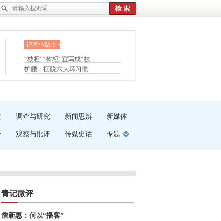
眼白变红或是结膜下出血
“枝桠”“树桠”宜写成“枝...
夏天缓解疲劳有三招
护腰，摆脱六大坏习惯
受伤了冰敷还是热敷
白内障治疗的误区
吹
调查与研究
新闻思辨
新媒体
介
观察与批评
传媒史话
专题
青记微评
詹新惠：何以“播客”