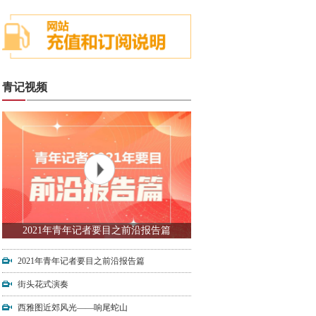
青记视频
2021年青年记者要目之前沿报告篇
2021年青年记者要目之前沿报告篇
街头花式演奏
西雅图近郊风光——响尾蛇山