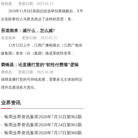
詹新惠
更新日期：2025.01.15
2024年11月6日美国总统选举结果揭晓后，X平
台实际掌控人马斯克表达了这样的意思：美...
吾道南来：减什么，怎么减?
吾道南来
更新日期：2025.01.15
12月12日上午，江西广播电视台（江西广电传
媒集团）发布《台（集团）推进系统性变革...
窦锋昌：论直播打赏的“软性付费墙”逻辑
窦锋昌
更新日期：2025.01.08
保障直播打赏的可持续发展，需要多元主体协同治
理并且厘清各方责任。
业界资讯
每周业界资讯集萃2026年7月31日第962期
每周业界资讯集萃2026年7月24日第961期
每周业界资讯集萃2026年7月17日第960期