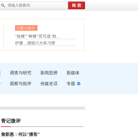
眼白变红或是结膜下出血
“枝桠”“树桠”宜写成“枝...
夏天缓解疲劳有三招
护腰，摆脱六大坏习惯
受伤了冰敷还是热敷
白内障治疗的误区
吹
调查与研究
新闻思辨
新媒体
介
观察与批评
传媒史话
专题
青记微评
詹新惠：何以“播客”