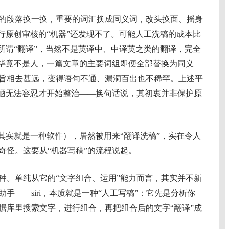
段落换一换，重要的词汇换成同义词，改头换面、摇身
行原创审核的“机器”还发现不了。可能人工洗稿的成本比
所谓“翻译”，当然不是英译中、中译英之类的翻译，完全
”毕竟不是人，一篇文章的主要词组即便全部替换为同义
旨相去甚远，变得语句不通、漏洞百出也不稀罕。上述平
粗陋无法容忍才开始整治——换句话说，其初衷并非保护原
实就是一种软件），居然被用来“翻译洗稿”，实在令人
奇怪。这要从“机器写稿”的流程说起。
。单纯从它的“文字组合、运用”能力而言，其实并不新
手——siri，本质就是一种“人工写稿”：它先是分析你
据库里搜索文字，进行组合，再把组合后的文字“翻译”成