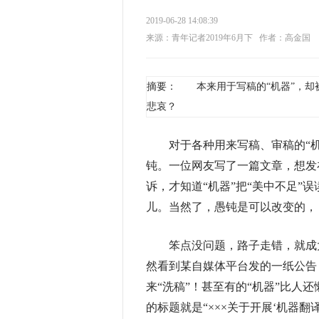
2019-06-28 14:08:39
来源：青年记者2019年6月下
作者：高金国
摘要： 本来用于写稿的“机器”，却
悲哀？
对
于各种用来写稿、审稿的“
钝。一位网友写了一篇文章，想发在
诉，才知道“机器”把“美中不足”
儿。当然了，愚钝是可以改变的，
笨点没问题，路子走错，就成大
然看到某自媒体平台发的一纸公告
来“洗稿”！甚至有的“机器”比人还
的标题就是“×××关于开展‘机器翻