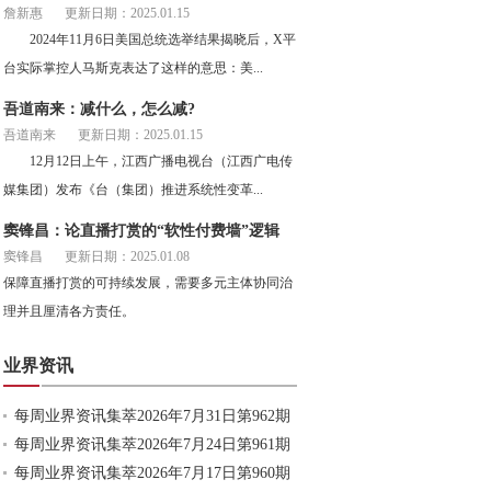
詹新惠
更新日期：2025.01.15
2024年11月6日美国总统选举结果揭晓后，X平
台实际掌控人马斯克表达了这样的意思：美...
吾道南来：减什么，怎么减?
吾道南来
更新日期：2025.01.15
12月12日上午，江西广播电视台（江西广电传
媒集团）发布《台（集团）推进系统性变革...
窦锋昌：论直播打赏的“软性付费墙”逻辑
窦锋昌
更新日期：2025.01.08
保障直播打赏的可持续发展，需要多元主体协同治
理并且厘清各方责任。
业界资讯
每周业界资讯集萃2026年7月31日第962期
每周业界资讯集萃2026年7月24日第961期
每周业界资讯集萃2026年7月17日第960期