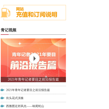
青记视频
2021年青年记者要目之前沿报告篇
2021年青年记者要目之前沿报告篇
街头花式演奏
西雅图近郊风光——响尾蛇山