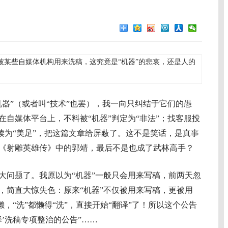
被某些自媒体机构用来洗稿，这究竟是“机器”的悲哀，还是人的
机器”（或者叫“技术”也罢），我一向只纠结于它们的愚
自媒体平台上，不料被“机器”判定为“非法”；找客服投
误读为“美足”，把这篇文章给屏蔽了。这不是笑话，是真事
《射雕英雄传》中的郭靖，最后不是也成了武林高手？
问题了。我原以为“机器”一般只会用来写稿，前两天忽
，简直大惊失色：原来“机器”不仅被用来写稿，更被用
懒，“洗”都懒得“洗”，直接开始“翻译”了！所以这个公告
译’洗稿专项整治的公告”……