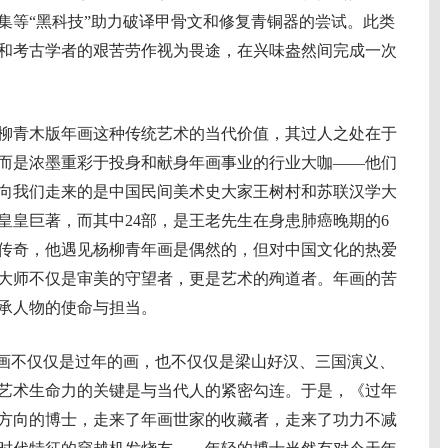
集等“黑科技”助力破译甲骨文和修复青铜器的尝试。此类
和考古学者的艰苦劳作视为畏途，在兴味盎然间完成一次
青木版年画这种传统艺术的当代价值，其过人之处在于
而是浓墨重彩于投身和献身年画事业的行业大咖——他们
向我们走来的是中国民间美术史大家王树村和苏联汉学大
部皇皇巨著，而其中24部，是王老先生在身患肺癌晚期的6
传奇，他遇见杨柳青年画是偶然的，但对中国文化的热爱
大师不仅是审美的守望者，更是艺术的殉道者。年画的苦
承人物的使命与担当。
画不仅仅是过年的画，也不仅仅是梁山好汉、三国演义、
艺术生命力的关键是与当代人的紧密勾连。于是，《过年
方向的博士，走来了年画世家的收藏者，走来了功力不减