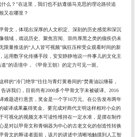
成什么？”在这里，我们也不妨遵循马克思的理论路径追
根又在哪里？
骨文，体现出深厚的人文积淀、深刻的历史感觉和深沉
像领域，戏说历史、聚焦宫闱、崇尚厚黑之类的痼疾仍未
无限量推送的“人人皆可视频”疯狂压榨受众观看时间的新
，运用数字化传播手段，安安静静地说一件事儿的文化主
当道”的语境中，《甲骨王朝》的定力可见一斑。
的“冷门绝学”往往与青灯黄卷间的“焚膏油以继晷，
告诉我们，目前尚有2000多个甲骨文字未被破译。2016
译难题进行悬赏，奖金是一个字10万元。在公告发布两年
字的破译成果赢得奖金。要完成对商代文明这样相对小众的
于可视化的视频文本可读性维持在一定水准，是摆在制作
心是对以甲骨文和青铜器为中心的古老文化的创造性转换
甲骨文的释读者面前，该片的讲述中清晰地触摸到人工智