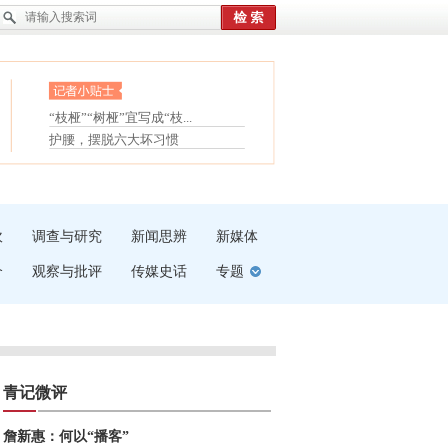
眼白变红或是结膜下出血
“枝桠”“树桠”宜写成“枝...
夏天缓解疲劳有三招
护腰，摆脱六大坏习惯
受伤了冰敷还是热敷
白内障治疗的误区
吹
调查与研究
新闻思辨
新媒体
介
观察与批评
传媒史话
专题
青记微评
詹新惠：何以“播客”