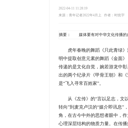
2022-04-11 11:28:19
来源：青年记者2022年4月上
作者：时统宇
摘要： 媒体要有对中华文化传播的
虎年春晚的舞蹈《只此青绿》演
明中提取创意元素的舞蹈《金面》
传递的是文化自觉，婉若游龙中彰
出的两个纪录片《甲骨王朝》和《
是“飞入寻常百姓家”。
从《左传》的“言以足志，文以足
转向”到麦克卢汉的“媒介即讯息”
角，在古今中外的思想者眼中，作
心理深层结构的物质力量。在传播