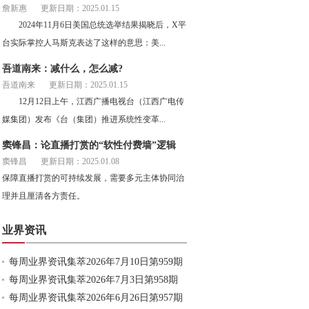
詹新惠
更新日期：2025.01.15
2024年11月6日美国总统选举结果揭晓后，X平
台实际掌控人马斯克表达了这样的意思：美...
吾道南来：减什么，怎么减?
吾道南来
更新日期：2025.01.15
12月12日上午，江西广播电视台（江西广电传
媒集团）发布《台（集团）推进系统性变革...
窦锋昌：论直播打赏的“软性付费墙”逻辑
窦锋昌
更新日期：2025.01.08
保障直播打赏的可持续发展，需要多元主体协同治
理并且厘清各方责任。
业界资讯
每周业界资讯集萃2026年7月10日第959期
每周业界资讯集萃2026年7月3日第958期
每周业界资讯集萃2026年6月26日第957期