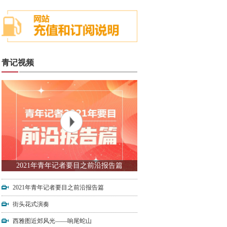
青记视频
2021年青年记者要目之前沿报告篇
2021年青年记者要目之前沿报告篇
街头花式演奏
西雅图近郊风光——响尾蛇山