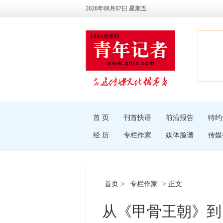
2026年08月07日 星期五
首 页
刊首快语
前沿报告
特约
经 历
专栏作家
媒体脸谱
传媒
首页
>
专栏作家
> 正文
从《甲骨王朝》到