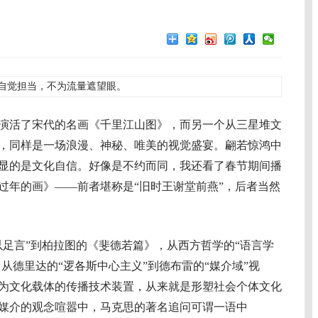
自觉担当，不为流量遮望眼。
活了宋代的名画《千里江山图》，而另一个从三星堆文
，同样是一场浪漫、神秘、唯美的视觉盛宴。翩若惊鸿中
显的是文化自信。好像是不约而同，我还看了春节期间播
过年的画》——前者堪称是“旧时王谢堂前燕”，后者当然
言”到柏拉图的《斐德若篇》，从西方哲学的“语言学
，从德里达的“逻各斯中心主义”到德布雷的“媒介域”视
为文化载体的传播技术装置，从来就是形塑社会个体文化
媒介的观念喧嚣中，马克思的著名追问可谓一语中