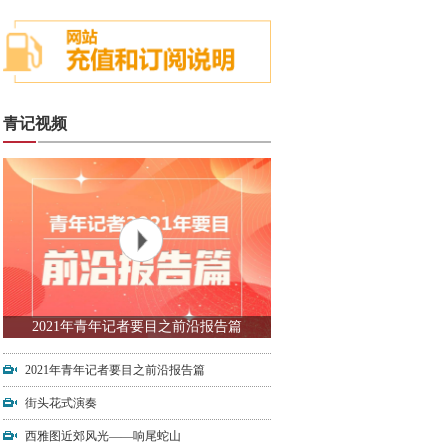
青记视频
2021年青年记者要目之前沿报告篇
2021年青年记者要目之前沿报告篇
街头花式演奏
西雅图近郊风光——响尾蛇山