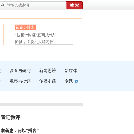
眼白变红或是结膜下出血
“枝桠”“树桠”宜写成“枝...
夏天缓解疲劳有三招
护腰，摆脱六大坏习惯
受伤了冰敷还是热敷
白内障治疗的误区
吹
调查与研究
新闻思辨
新媒体
介
观察与批评
传媒史话
专题
青记微评
詹新惠：何以“播客”