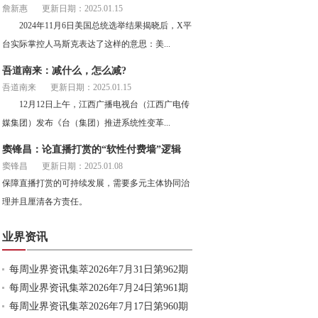
詹新惠
更新日期：2025.01.15
2024年11月6日美国总统选举结果揭晓后，X平
台实际掌控人马斯克表达了这样的意思：美...
吾道南来：减什么，怎么减?
吾道南来
更新日期：2025.01.15
12月12日上午，江西广播电视台（江西广电传
媒集团）发布《台（集团）推进系统性变革...
窦锋昌：论直播打赏的“软性付费墙”逻辑
窦锋昌
更新日期：2025.01.08
保障直播打赏的可持续发展，需要多元主体协同治
理并且厘清各方责任。
业界资讯
每周业界资讯集萃2026年7月31日第962期
每周业界资讯集萃2026年7月24日第961期
每周业界资讯集萃2026年7月17日第960期