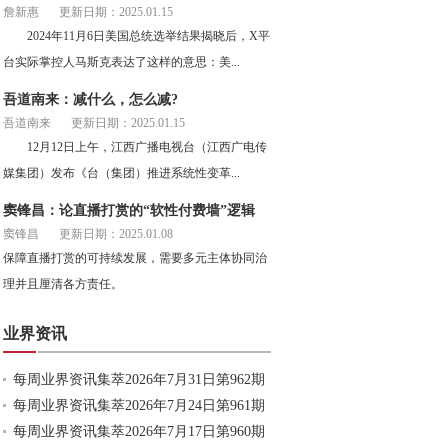
詹新惠
更新日期：2025.01.15
2024年11月6日美国总统选举结果揭晓后，X平
台实际掌控人马斯克表达了这样的意思：美...
吾道南来：减什么，怎么减?
吾道南来
更新日期：2025.01.15
12月12日上午，江西广播电视台（江西广电传
媒集团）发布《台（集团）推进系统性变革...
窦锋昌：论直播打赏的“软性付费墙”逻辑
窦锋昌
更新日期：2025.01.08
保障直播打赏的可持续发展，需要多元主体协同治
理并且厘清各方责任。
业界资讯
每周业界资讯集萃2026年7月31日第962期
每周业界资讯集萃2026年7月24日第961期
每周业界资讯集萃2026年7月17日第960期