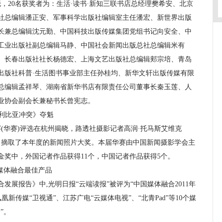
20名获奖者为：生活·读书·新知三联书店总经理樊希安、北京
社总编辑潘正安、军事科学出版社编辑室主任潘宏、新世界出版
长兼总编辑沈元勤、中国科技出版传媒集团党组书记向安全、中
工业出版社副总编辑马静、中国社会新闻出版总社总编辑米有
、长春出版社社长杨德宏、上海文艺出版社总编辑郏宗培、青岛
出版社科普·生活图书事业部主任孙桂均、新华文轩出版传媒有限
总编辑孟祥琴、湖南省新华书店有限责任公司董事长秦玉莲、人
业协会副会长兼秘书长曾宪志。
利比亚冲突》夺魁
(华赛)评选在杭州揭晓，路透社摄影记者高润·托马斯艾维克
利比亚冲突》摘取了本年度的新闻照片大奖。本届华赛由中国新闻摄影学会主
金奖中，外国记者作品获得11个，中国记者作品获得5个。
媒体融合最佳产品
展报告》中,光明日报“云端读报”被评为“中国媒体融合2011年
凰新传媒“卫视通”、江苏广电“云媒体电视”、“北青Pad”等10个媒
”。