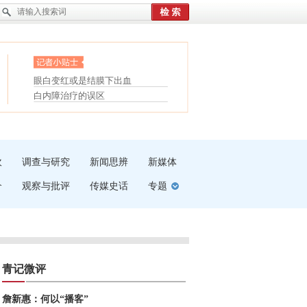
眼白变红或是结膜下出血
“枝桠”“树桠”宜写成“枝...
护腰，摆脱六大坏习惯
夏天缓解疲劳有三招
受伤了冰敷还是热敷
白内障治疗的误区
吹
调查与研究
新闻思辨
新媒体
介
观察与批评
传媒史话
专题
青记微评
詹新惠：何以“播客”