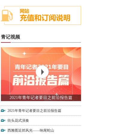
青记视频
2021年青年记者要目之前沿报告篇
2021年青年记者要目之前沿报告篇
街头花式演奏
西雅图近郊风光——响尾蛇山