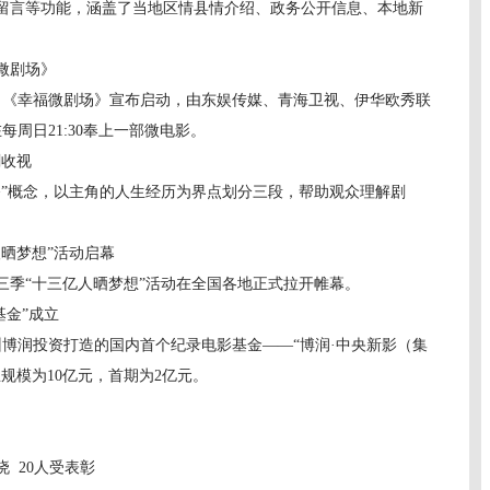
留言等功能，涵盖了当地区情县情介绍、政务公开信息、本地新
微剧场》
《幸福微剧场》宣布启动，由东娱传媒、青海卫视、伊华欧秀联
每周日21:30奉上一部微电影。
剧收视
概念，以主角的人生经历为界点划分三段，帮助观众理解剧
晒梦想”活动启幕
季“十三亿人晒梦想”活动在全国各地正式拉开帷幕。
金”成立
博润投资打造的国内首个纪录电影基金——“博润·中央新影（集
规模为10亿元，首期为2亿元。
 20人受表彰