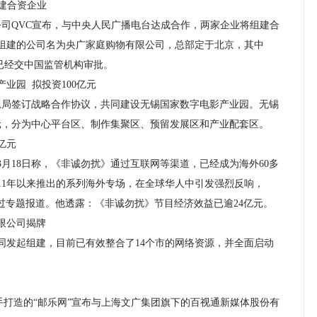
建合资企业
司QVC宣布，与中央人民广播电台达成合作，两家企业将组建合
组建的公司名为央广家庭购物有限公司，总部定于北京，其中
案已经交中国监管机构审批。
园 拟投资100亿元
局签订战略合作协议，共同建设无锡国家数字电影产业园。无锡
亿元，分为中心平台区、制作集聚区、预留发展区和产业配套区。
亿元
18日称，《非诚勿扰》通过互联网等渠道，已经成为海外60多
11年以来推出的系列海外专场，在全球华人中引发强烈反响，
过专题报道。他透露：《非诚勿扰》节目经济效益已逾24亿元。
限公司揭牌
发起组建，目前已有效整合了14个市的网络资源，并全面启动
手打造的“邮乐网”宣布与上海文广集团旗下的百视通新媒体股份有