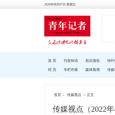
2026年08月07日 星期五
首 页
刊首快语
前沿报告
特约
经 历
专栏作家
媒体脸谱
传媒
首页
>
传媒视点
> 正文
传媒视点（2022