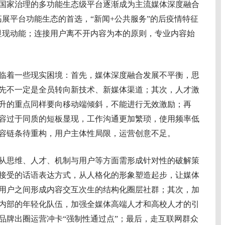
国家治理的多功能生态级平台逐渐成为主流媒体深度融合
拓展平台功能生态的首选，“新闻+公共服务”的后疫情特征
式显现动能；连接用户离不开内容为本的原则，专业内容始
着一些现实困境：首先，媒体深度融合发展不平衡，思
先不一定是全员转向新技术、新媒体渠道；其次，人才激
升的重点同样要向移动端倾斜，不能进行无效激励；再
容过于同质的短板显现，工作沟通更加繁琐，使用频率低
容链条待重构，用户主体性局限，运营创意不足。
思维、人才、机制与用户等方面需形成针对性的破解策
接受的话语表达方式，从人格化的形象塑造起步，让媒体
用户之间形成内容交互次生的结构化圈层社群；其次，加
内部的年轻化队伍，加强全媒体高端人才和高校人才的引
品牌出圈运营冲卡“强制性通过点”；最后，走互联网群众