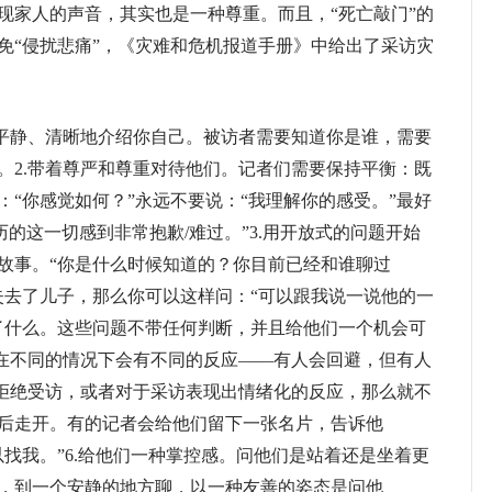
现家人的声音，其实也是一种尊重。而且，“死亡敲门”的
免“侵扰悲痛”，《灾难和危机报道手册》中给出了采访灾
平静、清晰地介绍你自己。被访者需要知道你是谁，需要
。2.带着尊严和尊重对待他们。记者们需要保持平衡：既
“你感觉如何？”永远不要说：“我理解你的感受。”最好
历的这一切感到非常抱歉/难过。”3.用开放式的问题开始
故事。“你是什么时候知道的？你目前已经和谁聊过
失去了儿子，那么你可以这样问：“可以跟我说一说他的一
了什么。这些问题不带任何判断，并且给他们一个机会可
们在不同的情况下会有不同的反应——有人会回避，但有人
人拒绝受访，或者对于采访表现出情绪化的反应，那么就不
后走开。有的记者会给他们留下一张名片，告诉他
找我。”6.给他们一种掌控感。问他们是站着还是坐着更
，到一个安静的地方聊，以一种友善的姿态是问他