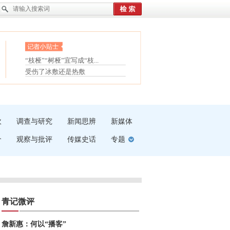
眼白变红或是结膜下出血
“枝桠”“树桠”宜写成“枝...
护腰，摆脱六大坏习惯
夏天缓解疲劳有三招
受伤了冰敷还是热敷
白内障治疗的误区
吹
调查与研究
新闻思辨
新媒体
介
观察与批评
传媒史话
专题
青记微评
詹新惠：何以“播客”