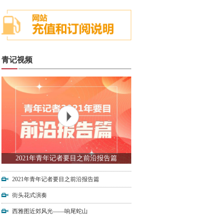
青记视频
2021年青年记者要目之前沿报告篇
2021年青年记者要目之前沿报告篇
街头花式演奏
西雅图近郊风光——响尾蛇山