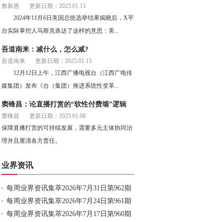
詹新惠
更新日期：2025.01.15
2024年11月6日美国总统选举结果揭晓后，X平
台实际掌控人马斯克表达了这样的意思：美...
吾道南来：减什么，怎么减?
吾道南来
更新日期：2025.01.15
12月12日上午，江西广播电视台（江西广电传
媒集团）发布《台（集团）推进系统性变革...
窦锋昌：论直播打赏的“软性付费墙”逻辑
窦锋昌
更新日期：2025.01.08
保障直播打赏的可持续发展，需要多元主体协同治
理并且厘清各方责任。
业界资讯
每周业界资讯集萃2026年7月31日第962期
每周业界资讯集萃2026年7月24日第961期
每周业界资讯集萃2026年7月17日第960期