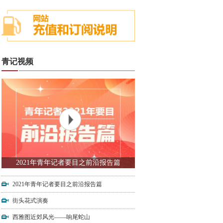
青记视频
2021年青年记者要目之前沿报告篇
2021年青年记者要目之前沿报告篇
街头花式演奏
西雅图近郊风光——响尾蛇山