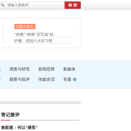
眼白变红或是结膜下出血
“枝桠”“树桠”宜写成“枝...
夏天缓解疲劳有三招
护腰，摆脱六大坏习惯
受伤了冰敷还是热敷
白内障治疗的误区
吹
调查与研究
新闻思辨
新媒体
介
观察与批评
传媒史话
专题
青记微评
詹新惠：何以“播客”