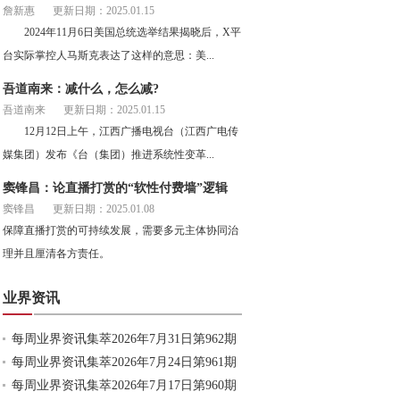
詹新惠
更新日期：2025.01.15
2024年11月6日美国总统选举结果揭晓后，X平
台实际掌控人马斯克表达了这样的意思：美...
吾道南来：减什么，怎么减?
吾道南来
更新日期：2025.01.15
12月12日上午，江西广播电视台（江西广电传
媒集团）发布《台（集团）推进系统性变革...
窦锋昌：论直播打赏的“软性付费墙”逻辑
窦锋昌
更新日期：2025.01.08
保障直播打赏的可持续发展，需要多元主体协同治
理并且厘清各方责任。
业界资讯
每周业界资讯集萃2026年7月31日第962期
每周业界资讯集萃2026年7月24日第961期
每周业界资讯集萃2026年7月17日第960期