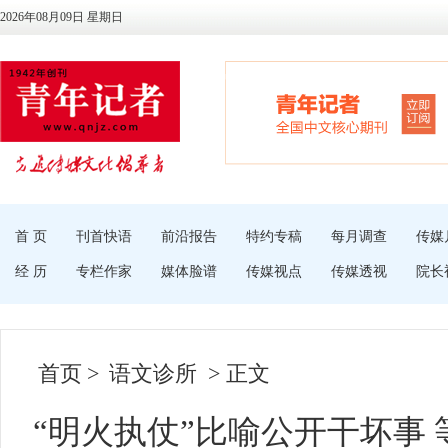
2026年08月09日 星期日
首 页
刊首快语
前沿报告
特约专稿
每月调查
传媒
经 历
专栏作家
媒体脸谱
传媒视点
传媒透视
院长
首页
>
语文诊所
> 正文
“明火执仗”比喻公开干坏事 