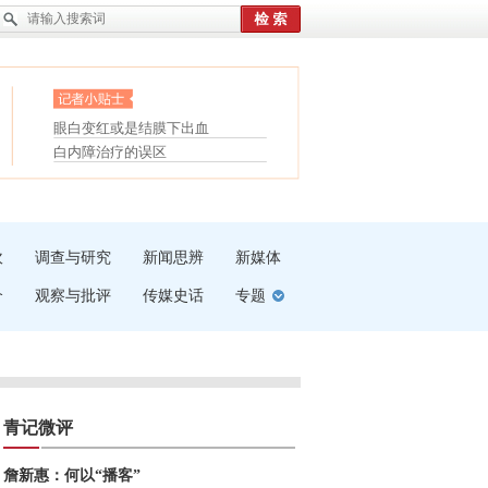
眼白变红或是结膜下出血
“枝桠”“树桠”宜写成“枝...
护腰，摆脱六大坏习惯
夏天缓解疲劳有三招
受伤了冰敷还是热敷
白内障治疗的误区
吹
调查与研究
新闻思辨
新媒体
介
观察与批评
传媒史话
专题
青记微评
詹新惠：何以“播客”