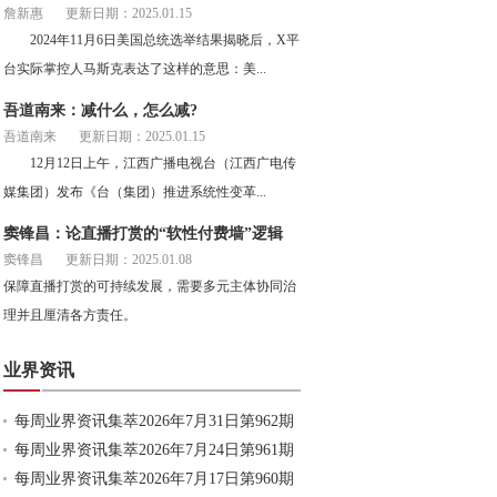
詹新惠
更新日期：2025.01.15
2024年11月6日美国总统选举结果揭晓后，X平
台实际掌控人马斯克表达了这样的意思：美...
吾道南来：减什么，怎么减?
吾道南来
更新日期：2025.01.15
12月12日上午，江西广播电视台（江西广电传
媒集团）发布《台（集团）推进系统性变革...
窦锋昌：论直播打赏的“软性付费墙”逻辑
窦锋昌
更新日期：2025.01.08
保障直播打赏的可持续发展，需要多元主体协同治
理并且厘清各方责任。
业界资讯
每周业界资讯集萃2026年7月31日第962期
每周业界资讯集萃2026年7月24日第961期
每周业界资讯集萃2026年7月17日第960期