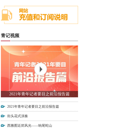
青记视频
2021年青年记者要目之前沿报告篇
2021年青年记者要目之前沿报告篇
街头花式演奏
西雅图近郊风光——响尾蛇山