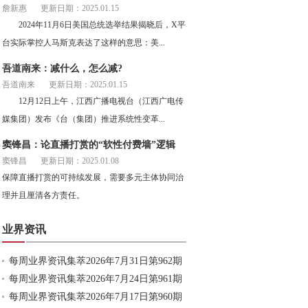
詹新惠
更新日期：2025.01.15
2024年11月6日美国总统选举结果揭晓后，X平
台实际掌控人马斯克表达了这样的意思：美...
吾道南来：减什么，怎么减?
吾道南来
更新日期：2025.01.15
12月12日上午，江西广播电视台（江西广电传
媒集团）发布《台（集团）推进系统性变革...
窦锋昌：论直播打赏的“软性付费墙”逻辑
窦锋昌
更新日期：2025.01.08
保障直播打赏的可持续发展，需要多元主体协同治
理并且厘清各方责任。
业界资讯
每周业界资讯集萃2026年7月31日第962期
每周业界资讯集萃2026年7月24日第961期
每周业界资讯集萃2026年7月17日第960期