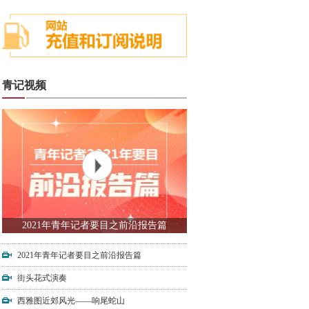
青记视频
2021年青年记者要目之前沿报告篇
2021年青年记者要目之前沿报告篇
街头花式演奏
西雅图近郊风光——响尾蛇山