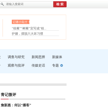
眼白变红或是结膜下出血
“枝桠”“树桠”宜写成“枝...
夏天缓解疲劳有三招
护腰，摆脱六大坏习惯
受伤了冰敷还是热敷
白内障治疗的误区
吹
调查与研究
新闻思辨
新媒体
介
观察与批评
传媒史话
专题
青记微评
詹新惠：何以“播客”