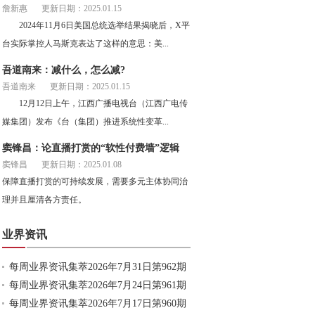
詹新惠
更新日期：2025.01.15
2024年11月6日美国总统选举结果揭晓后，X平
台实际掌控人马斯克表达了这样的意思：美...
吾道南来：减什么，怎么减?
吾道南来
更新日期：2025.01.15
12月12日上午，江西广播电视台（江西广电传
媒集团）发布《台（集团）推进系统性变革...
窦锋昌：论直播打赏的“软性付费墙”逻辑
窦锋昌
更新日期：2025.01.08
保障直播打赏的可持续发展，需要多元主体协同治
理并且厘清各方责任。
业界资讯
每周业界资讯集萃2026年7月31日第962期
每周业界资讯集萃2026年7月24日第961期
每周业界资讯集萃2026年7月17日第960期