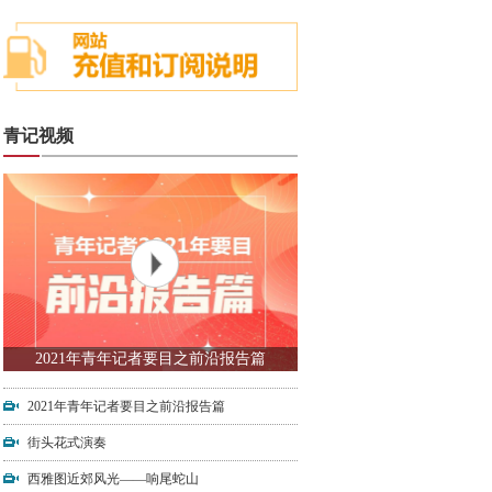
青记视频
2021年青年记者要目之前沿报告篇
2021年青年记者要目之前沿报告篇
街头花式演奏
西雅图近郊风光——响尾蛇山