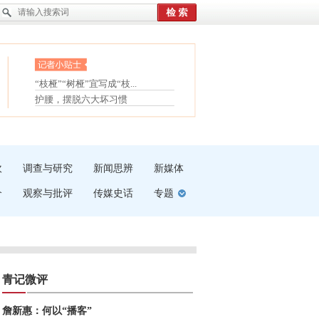
眼白变红或是结膜下出血
“枝桠”“树桠”宜写成“枝...
夏天缓解疲劳有三招
护腰，摆脱六大坏习惯
受伤了冰敷还是热敷
白内障治疗的误区
吹
调查与研究
新闻思辨
新媒体
介
观察与批评
传媒史话
专题
青记微评
詹新惠：何以“播客”