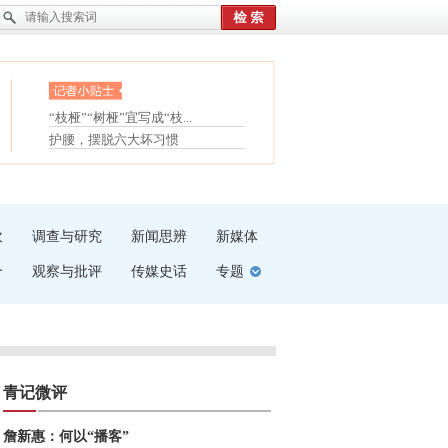
眼白变红或是结膜下出血
“枝桠”“树桠”宜写成“枝...
护腰，摆脱六大坏习惯
夏天缓解疲劳有三招
受伤了冰敷还是热敷
白内障治疗的误区
吹
调查与研究
新闻思辨
新媒体
介
观察与批评
传媒史话
专题
青记微评
詹新惠：何以“播客”