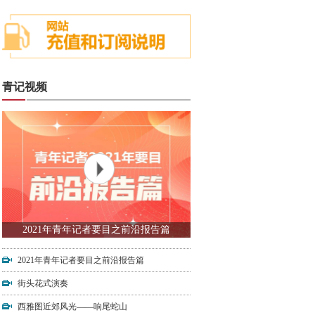
青记视频
2021年青年记者要目之前沿报告篇
2021年青年记者要目之前沿报告篇
街头花式演奏
西雅图近郊风光——响尾蛇山