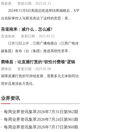
詹新惠
更新日期：2025.01.15
2024年11月6日美国总统选举结果揭晓后，X平
台实际掌控人马斯克表达了这样的意思：美...
吾道南来：减什么，怎么减?
吾道南来
更新日期：2025.01.15
12月12日上午，江西广播电视台（江西广电传
媒集团）发布《台（集团）推进系统性变革...
窦锋昌：论直播打赏的“软性付费墙”逻辑
窦锋昌
更新日期：2025.01.08
保障直播打赏的可持续发展，需要多元主体协同治
理并且厘清各方责任。
业界资讯
每周业界资讯集萃2026年7月31日第962期
每周业界资讯集萃2026年7月24日第961期
每周业界资讯集萃2026年7月17日第960期