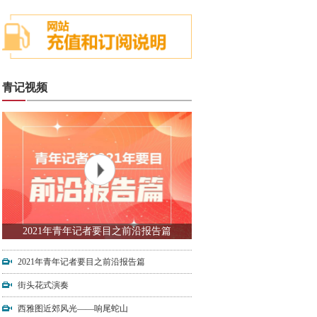
青记视频
2021年青年记者要目之前沿报告篇
2021年青年记者要目之前沿报告篇
街头花式演奏
西雅图近郊风光——响尾蛇山