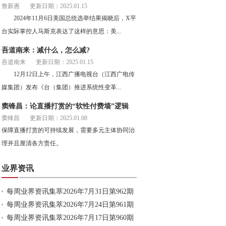
詹新惠
更新日期：2025.01.15
2024年11月6日美国总统选举结果揭晓后，X平
台实际掌控人马斯克表达了这样的意思：美...
吾道南来：减什么，怎么减?
吾道南来
更新日期：2025.01.15
12月12日上午，江西广播电视台（江西广电传
媒集团）发布《台（集团）推进系统性变革...
窦锋昌：论直播打赏的“软性付费墙”逻辑
窦锋昌
更新日期：2025.01.08
保障直播打赏的可持续发展，需要多元主体协同治
理并且厘清各方责任。
业界资讯
每周业界资讯集萃2026年7月31日第962期
每周业界资讯集萃2026年7月24日第961期
每周业界资讯集萃2026年7月17日第960期