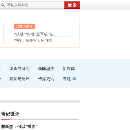
眼白变红或是结膜下出血
“枝桠”“树桠”宜写成“枝...
夏天缓解疲劳有三招
护腰，摆脱六大坏习惯
受伤了冰敷还是热敷
白内障治疗的误区
吹
调查与研究
新闻思辨
新媒体
介
观察与批评
传媒史话
专题
青记微评
詹新惠：何以“播客”