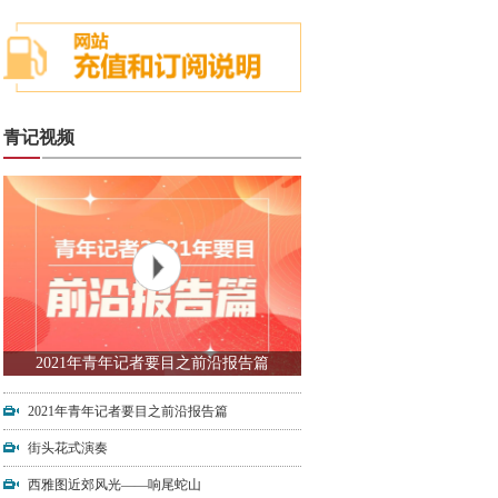
青记视频
2021年青年记者要目之前沿报告篇
2021年青年记者要目之前沿报告篇
街头花式演奏
西雅图近郊风光——响尾蛇山