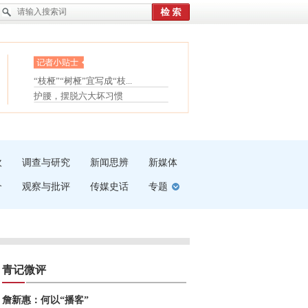
眼白变红或是结膜下出血
“枝桠”“树桠”宜写成“枝...
夏天缓解疲劳有三招
护腰，摆脱六大坏习惯
受伤了冰敷还是热敷
白内障治疗的误区
吹
调查与研究
新闻思辨
新媒体
介
观察与批评
传媒史话
专题
青记微评
詹新惠：何以“播客”