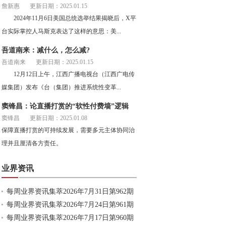
詹新惠
更新日期：2025.01.15
2024年11月6日美国总统选举结果揭晓后，X平
台实际掌控人马斯克表达了这样的意思：美...
吾道南来：减什么，怎么减?
吾道南来
更新日期：2025.01.15
12月12日上午，江西广播电视台（江西广电传
媒集团）发布《台（集团）推进系统性变革...
窦锋昌：论直播打赏的“软性付费墙”逻辑
窦锋昌
更新日期：2025.01.08
保障直播打赏的可持续发展，需要多元主体协同治
理并且厘清各方责任。
业界资讯
每周业界资讯集萃2026年7月31日第962期
每周业界资讯集萃2026年7月24日第961期
每周业界资讯集萃2026年7月17日第960期