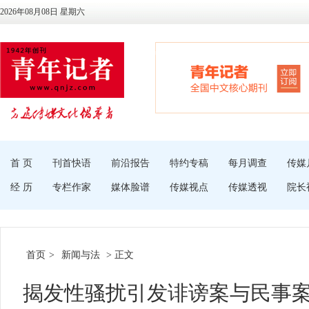
2026年08月08日 星期六
首 页
刊首快语
前沿报告
特约专稿
每月调查
传媒
经 历
专栏作家
媒体脸谱
传媒视点
传媒透视
院长
首页
>
新闻与法
> 正文
揭发性骚扰引发诽谤案与民事