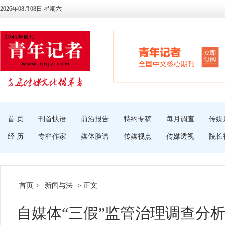
2026年08月08日 星期六
首 页
刊首快语
前沿报告
特约专稿
每月调查
传媒
经 历
专栏作家
媒体脸谱
传媒视点
传媒透视
院长
首页
>
新闻与法
> 正文
自媒体“三假”监管治理调查分