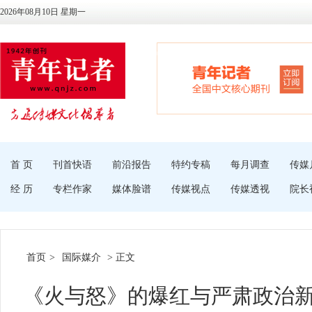
2026年08月10日 星期一
首 页
刊首快语
前沿报告
特约专稿
每月调查
传媒
经 历
专栏作家
媒体脸谱
传媒视点
传媒透视
院长
首页
>
国际媒介
> 正文
《火与怒》的爆红与严肃政治