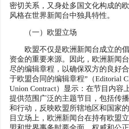
密切关系，又身处多国文化构成的
风格在世界新闻台中独具特性。
（一）欧盟立场
欧盟不仅是欧洲新闻台成立的倡
资金的重要来源。因此，欧洲新闻
尽的编辑章程，以确保双方的良好合
于欧盟合同的编辑章程”（Editorial Charte
Union Contract）显示：在节目
提供范围广泛的主题节目，包括传
和行动，反映欧盟所辖地区和国家
目立场上，欧洲新闻台在持有欧盟
盟和世界事务时要全面、权威和公