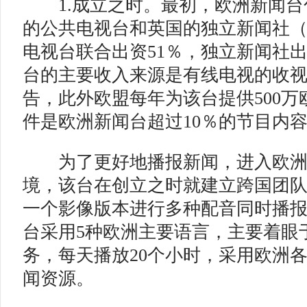
1.成立之时。最初，欧洲新闻台包
的公共电视台和英国的独立新闻社（I
电视台联合出资51％，独立新闻社出
台的主要收入来源是有线电视的收
告，此外欧盟每年为该台提供500
件是欧洲新闻台超过10％的节目内
为了更好地播报新闻，进入欧洲
境，该台在创立之时就建立跨国团
一个影像版本进行多种配音同时播
台采用5种欧洲主要语言，主要着眼
务，每天播放20个小时，采用欧洲
闻资源。