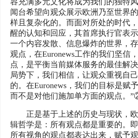
容充满多元文化将成为我们的独特风
闻台希望向观众展示欧洲乃至世界
样且复杂化的。而面对所处的时代
醒的认知和回应，其首席执行官表示
一个内容发散、信息爆炸的世界，
观点，在Euronews工作的我们坚
点，是平衡当前媒体服务的最佳解
局势下，我们相信，让观众重视自
的。在Euronews，我们的目标是
而不是对他们施加单方面的观点。”
正是基于上述的历史与现状，欧
辑哲学是：所有观点都是重要的。
所有视角的观点都表达出来，赋予