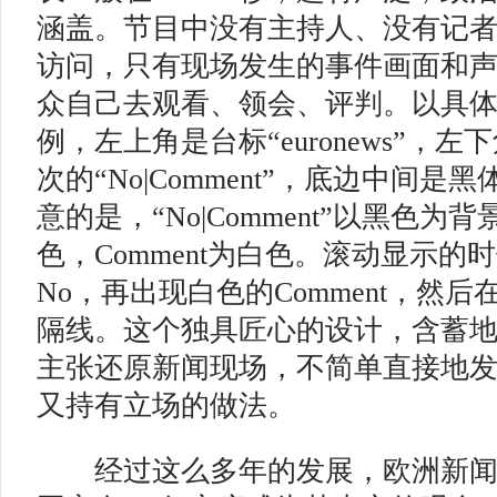
涵盖。节目中没有主持人、没有记
访问，只有现场发生的事件画面和
众自己去观看、领会、评判。以具
例，左上角是台标“euronews”，
次的“No|Comment”，底边中间
意的是，“No|Comment”以黑色为
色，Comment为白色。滚动显示的
No，再出现白色的Comment，然
隔线。这个独具匠心的设计，含蓄
主张还原新闻现场，不简单直接地
又持有立场的做法。
经过这么多年的发展，欧洲新闻台