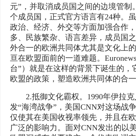
元”，并取消成员国之间的边境管制
个成员国，正式官方语言有24种。
政治、经济、外交等方面加强合作
多、民族繁杂、语言差异，成员国
外合一的欧洲共同体尤其是文化上
亘在欧盟面前的一道难题。Eurone
台”）就是在这样的背景下诞生的，
欧盟的政策，塑造欧洲共同体的合
2.抵御文化霸权。1990年伊拉
发“海湾战争”，美国CNN对这场战
仅使其在美国收视率领先，并且在
广泛的影响力。面对CNN发出的以