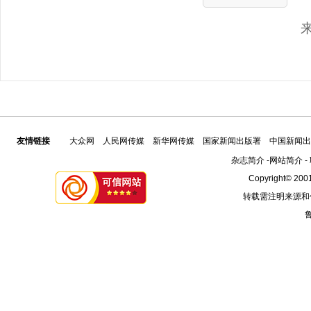
友情链接
大众网
人民网传媒
新华网传媒
国家新闻出版署
中国新闻出
杂志简介
-
网站简介
-
Copyright© 2001
转载需注明来源和
鲁