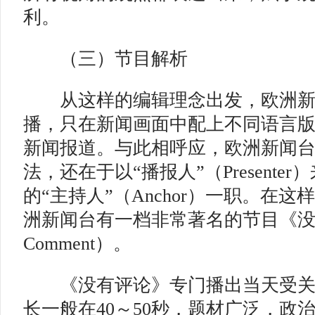
利。
（三）节目解析
从这样的编辑理念出发，欧洲新
播，只在新闻画面中配上不同语言
新闻报道。与此相呼应，欧洲新闻
法，还在于以“播报人”（Presente
的“主持人”（Anchor）一职。在
洲新闻台有一档非常著名的节目《没
Comment）。
《没有评论》专门播出当天受关
长一般在40～50秒，题材广泛，政