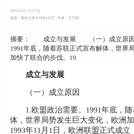
2018-05-01 23:27:24
来源：青年记者2018年4月下
作者：王万尧
摘要： 成立与发展 （一）成立原因
1991年底，随着苏联正式宣布解体，世界
加快了联合的步伐。19
成立与发展
（一）成立原因
1.欧盟政治需要。1991年底，
体，世界局势发生巨大变化，欧洲
1993年11月1日，欧洲联盟正式成