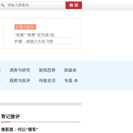
眼白变红或是结膜下出血
“枝桠”“树桠”宜写成“枝...
夏天缓解疲劳有三招
护腰，摆脱六大坏习惯
受伤了冰敷还是热敷
白内障治疗的误区
吹
调查与研究
新闻思辨
新媒体
介
观察与批评
传媒史话
专题
青记微评
詹新惠：何以“播客”