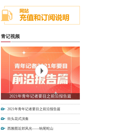
青记视频
2021年青年记者要目之前沿报告篇
2021年青年记者要目之前沿报告篇
街头花式演奏
西雅图近郊风光——响尾蛇山