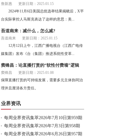
詹新惠
更新日期：2025.01.15
2024年11月6日美国总统选举结果揭晓后，X平
台实际掌控人马斯克表达了这样的意思：美...
吾道南来：减什么，怎么减?
吾道南来
更新日期：2025.01.15
12月12日上午，江西广播电视台（江西广电传
媒集团）发布《台（集团）推进系统性变革...
窦锋昌：论直播打赏的“软性付费墙”逻辑
窦锋昌
更新日期：2025.01.08
保障直播打赏的可持续发展，需要多元主体协同治
理并且厘清各方责任。
业界资讯
每周业界资讯集萃2026年7月10日第959期
每周业界资讯集萃2026年7月3日第958期
每周业界资讯集萃2026年6月26日第957期