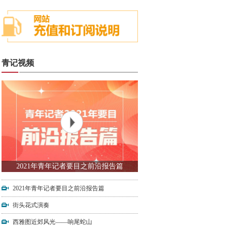
青记视频
2021年青年记者要目之前沿报告篇
2021年青年记者要目之前沿报告篇
街头花式演奏
西雅图近郊风光——响尾蛇山