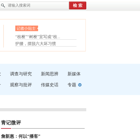
眼白变红或是结膜下出血
“枝桠”“树桠”宜写成“枝...
夏天缓解疲劳有三招
护腰，摆脱六大坏习惯
受伤了冰敷还是热敷
白内障治疗的误区
吹
调查与研究
新闻思辨
新媒体
介
观察与批评
传媒史话
专题
青记微评
詹新惠：何以“播客”