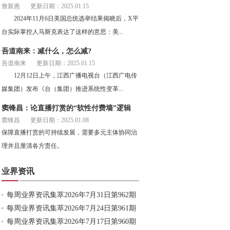
詹新惠
更新日期：2025.01.15
2024年11月6日美国总统选举结果揭晓后，X平
台实际掌控人马斯克表达了这样的意思：美...
吾道南来：减什么，怎么减?
吾道南来
更新日期：2025.01.15
12月12日上午，江西广播电视台（江西广电传
媒集团）发布《台（集团）推进系统性变革...
窦锋昌：论直播打赏的“软性付费墙”逻辑
窦锋昌
更新日期：2025.01.08
保障直播打赏的可持续发展，需要多元主体协同治
理并且厘清各方责任。
业界资讯
每周业界资讯集萃2026年7月31日第962期
每周业界资讯集萃2026年7月24日第961期
每周业界资讯集萃2026年7月17日第960期