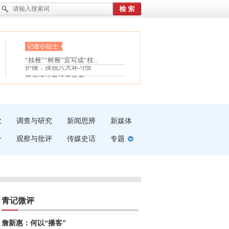
眼白变红或是结膜下出血
“枝桠”“树桠”宜写成“枝...
护腰，摆脱六大坏习惯
夏天缓解疲劳有三招
受伤了冰敷还是热敷
白内障治疗的误区
吹
调查与研究
新闻思辨
新媒体
介
观察与批评
传媒史话
专题
青记微评
詹新惠：何以“播客”