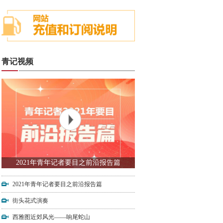
青记视频
2021年青年记者要目之前沿报告篇
2021年青年记者要目之前沿报告篇
街头花式演奏
西雅图近郊风光——响尾蛇山