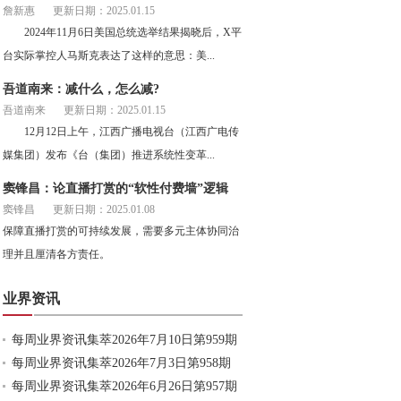
詹新惠
更新日期：2025.01.15
2024年11月6日美国总统选举结果揭晓后，X平
台实际掌控人马斯克表达了这样的意思：美...
吾道南来：减什么，怎么减?
吾道南来
更新日期：2025.01.15
12月12日上午，江西广播电视台（江西广电传
媒集团）发布《台（集团）推进系统性变革...
窦锋昌：论直播打赏的“软性付费墙”逻辑
窦锋昌
更新日期：2025.01.08
保障直播打赏的可持续发展，需要多元主体协同治
理并且厘清各方责任。
业界资讯
每周业界资讯集萃2026年7月10日第959期
每周业界资讯集萃2026年7月3日第958期
每周业界资讯集萃2026年6月26日第957期