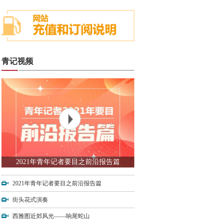
青记视频
2021年青年记者要目之前沿报告篇
2021年青年记者要目之前沿报告篇
街头花式演奏
西雅图近郊风光——响尾蛇山