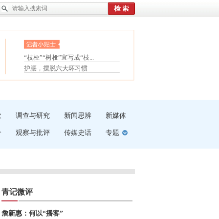
眼白变红或是结膜下出血
“枝桠”“树桠”宜写成“枝...
护腰，摆脱六大坏习惯
夏天缓解疲劳有三招
受伤了冰敷还是热敷
白内障治疗的误区
吹
调查与研究
新闻思辨
新媒体
介
观察与批评
传媒史话
专题
青记微评
詹新惠：何以“播客”