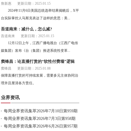
詹新惠
更新日期：2025.01.15
2024年11月6日美国总统选举结果揭晓后，X平
台实际掌控人马斯克表达了这样的意思：美...
吾道南来：减什么，怎么减?
吾道南来
更新日期：2025.01.15
12月12日上午，江西广播电视台（江西广电传
媒集团）发布《台（集团）推进系统性变革...
窦锋昌：论直播打赏的“软性付费墙”逻辑
窦锋昌
更新日期：2025.01.08
保障直播打赏的可持续发展，需要多元主体协同治
理并且厘清各方责任。
业界资讯
每周业界资讯集萃2026年7月10日第959期
每周业界资讯集萃2026年7月3日第958期
每周业界资讯集萃2026年6月26日第957期