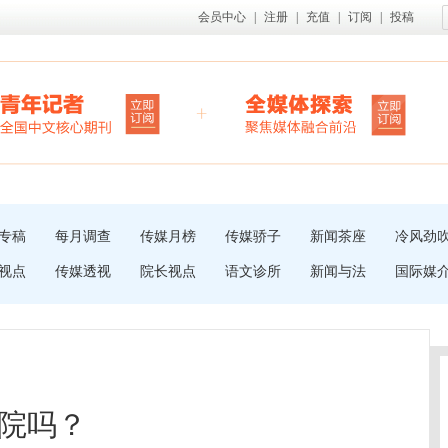
会员中心
|
注册
|
充值
|
订阅
|
投稿
专稿
每月调查
传媒月榜
传媒骄子
新闻茶座
冷风劲
视点
传媒透视
院长视点
语文诊所
新闻与法
国际媒
院吗？