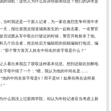
源的动机：这些人为什么告诉你新闻信息？他们的诉求是
，当时我还是一个新人记者，为一家在激烈竞争环境中求
一天，报社派我去报道城南发生的一起枪击案。一名警官
驶员试图从车中取出行驶证的时候，警官开枪射杀了他。
和几个目击者，然后给后方编辑部的拟稿编辑打电话。编
：“那个警方发言人姓名中间名的首字母是什么？”
人看出来我忘了获取这种基本信息。想到还能在挂断电
英文字母中猜了一个：“嗯，我认为他的中间名是……
：“他的中间名首字母是S！而不是M！如果你再在这样基
！”
什么我没上过新闻学院，却认为年轻记者应当考虑上新