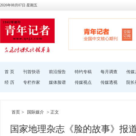
2026年08月07日 星期五
首 页
刊首快语
前沿报告
特约专稿
每月调查
传媒
经 历
专栏作家
媒体脸谱
传媒视点
传媒透视
院长
首页
>
国际媒介
> 正文
国家地理杂志《脸的故事》报