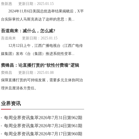
詹新惠
更新日期：2025.01.15
2024年11月6日美国总统选举结果揭晓后，X平
台实际掌控人马斯克表达了这样的意思：美...
吾道南来：减什么，怎么减?
吾道南来
更新日期：2025.01.15
12月12日上午，江西广播电视台（江西广电传
媒集团）发布《台（集团）推进系统性变革...
窦锋昌：论直播打赏的“软性付费墙”逻辑
窦锋昌
更新日期：2025.01.08
保障直播打赏的可持续发展，需要多元主体协同治
理并且厘清各方责任。
业界资讯
每周业界资讯集萃2026年7月31日第962期
每周业界资讯集萃2026年7月24日第961期
每周业界资讯集萃2026年7月17日第960期