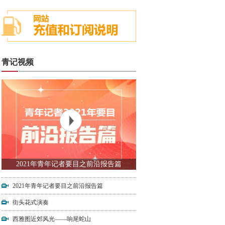
青记视频
2021年青年记者要目之前沿报告篇
2021年青年记者要目之前沿报告篇
街头花式演奏
西雅图近郊风光——响尾蛇山