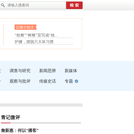
眼白变红或是结膜下出血
“枝桠”“树桠”宜写成“枝...
护腰，摆脱六大坏习惯
夏天缓解疲劳有三招
受伤了冰敷还是热敷
白内障治疗的误区
吹
调查与研究
新闻思辨
新媒体
介
观察与批评
传媒史话
专题
青记微评
詹新惠：何以“播客”