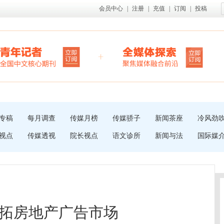
会员中心
|
注册
|
充值
|
订阅
|
投稿
专稿
每月调查
传媒月榜
传媒骄子
新闻茶座
冷风劲
视点
传媒透视
院长视点
语文诊所
新闻与法
国际媒
拓房地产广告市场