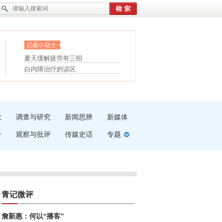
眼白变红或是结膜下出血
“枝桠”“树桠”宜写成“枝...
护腰，摆脱六大坏习惯
夏天缓解疲劳有三招
受伤了冰敷还是热敷
白内障治疗的误区
吹
调查与研究
新闻思辨
新媒体
介
观察与批评
传媒史话
专题
青记微评
詹新惠：何以“播客”