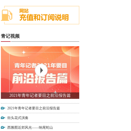
青记视频
2021年青年记者要目之前沿报告篇
2021年青年记者要目之前沿报告篇
街头花式演奏
西雅图近郊风光——响尾蛇山