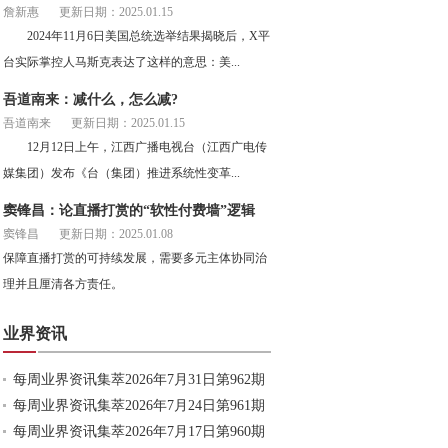
詹新惠
更新日期：2025.01.15
2024年11月6日美国总统选举结果揭晓后，X平
台实际掌控人马斯克表达了这样的意思：美...
吾道南来：减什么，怎么减?
吾道南来
更新日期：2025.01.15
12月12日上午，江西广播电视台（江西广电传
媒集团）发布《台（集团）推进系统性变革...
窦锋昌：论直播打赏的“软性付费墙”逻辑
窦锋昌
更新日期：2025.01.08
保障直播打赏的可持续发展，需要多元主体协同治
理并且厘清各方责任。
业界资讯
每周业界资讯集萃2026年7月31日第962期
每周业界资讯集萃2026年7月24日第961期
每周业界资讯集萃2026年7月17日第960期