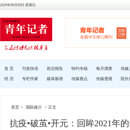
2026年08月09日 星期日
首 页
刊首快语
前沿报告
特约专稿
每月调查
传媒
经 历
专栏作家
媒体脸谱
传媒视点
传媒透视
院长
首页
>
国际媒介
> 正文
抗疫•破茧•开元：回眸2021年