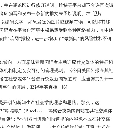
，并在评论区进行修订说明。推特等平台却不允许再次编
者应编写和发布一条新的推文来予以说明。在“照片
发布者可以编辑文字。如果发送的图片或视频有误，可以将其移
闻记者在平台化环境中极易遭受到各种网络暴力，其中绝
或由“暗网”操控，进一步增加了“做新闻”的风险性和不确
实转向一方面意味着新闻记者主动适应社交媒体的特征和
体机构制定切实可行的管理规则。《今日美国》报在其社
者在社交媒体平台进行突发新闻报道时，应当努力打开一
进事件的进展，获得事实真相。[6]
曼开创的新闻生产社会学的理念和思路。那么，这
“嗡嗡喂”（BuzzFeed）等聚合类新闻网站在其社交媒体
规曹随”：“不能被写进新闻报道里的内容也不应在社交媒
，在社交媒体上“做新闻”，与大众传媒时代的“开窗”方式存