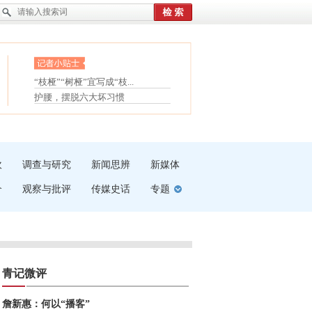
眼白变红或是结膜下出血
“枝桠”“树桠”宜写成“枝...
护腰，摆脱六大坏习惯
夏天缓解疲劳有三招
受伤了冰敷还是热敷
白内障治疗的误区
吹
调查与研究
新闻思辨
新媒体
介
观察与批评
传媒史话
专题
青记微评
詹新惠：何以“播客”