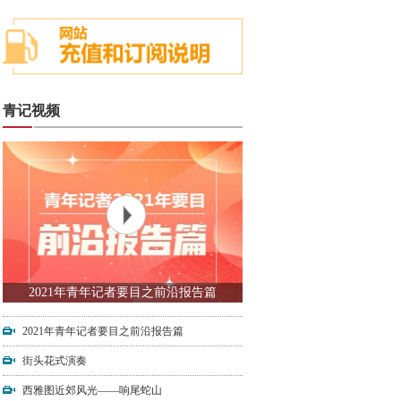
青记视频
2021年青年记者要目之前沿报告篇
2021年青年记者要目之前沿报告篇
街头花式演奏
西雅图近郊风光——响尾蛇山