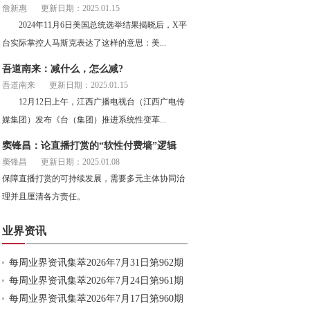
詹新惠
更新日期：2025.01.15
2024年11月6日美国总统选举结果揭晓后，X平
台实际掌控人马斯克表达了这样的意思：美...
吾道南来：减什么，怎么减?
吾道南来
更新日期：2025.01.15
12月12日上午，江西广播电视台（江西广电传
媒集团）发布《台（集团）推进系统性变革...
窦锋昌：论直播打赏的“软性付费墙”逻辑
窦锋昌
更新日期：2025.01.08
保障直播打赏的可持续发展，需要多元主体协同治
理并且厘清各方责任。
业界资讯
每周业界资讯集萃2026年7月31日第962期
每周业界资讯集萃2026年7月24日第961期
每周业界资讯集萃2026年7月17日第960期