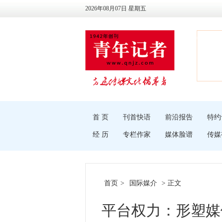
2026年08月07日 星期五
首 页
刊首快语
前沿报告
特约
经 历
专栏作家
媒体脸谱
传媒
首页
>
国际媒介
> 正文
平台权力：形塑媒