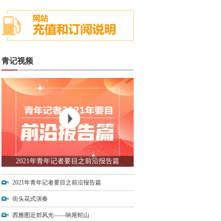
青记视频
2021年青年记者要目之前沿报告篇
2021年青年记者要目之前沿报告篇
街头花式演奏
西雅图近郊风光——响尾蛇山