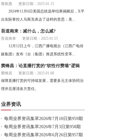
詹新惠
更新日期：2025.01.15
2024年11月6日美国总统选举结果揭晓后，X平
台实际掌控人马斯克表达了这样的意思：美...
吾道南来：减什么，怎么减?
吾道南来
更新日期：2025.01.15
12月12日上午，江西广播电视台（江西广电传
媒集团）发布《台（集团）推进系统性变革...
窦锋昌：论直播打赏的“软性付费墙”逻辑
窦锋昌
更新日期：2025.01.08
保障直播打赏的可持续发展，需要多元主体协同治
理并且厘清各方责任。
业界资讯
每周业界资讯集萃2026年7月10日第959期
每周业界资讯集萃2026年7月3日第958期
每周业界资讯集萃2026年6月26日第957期