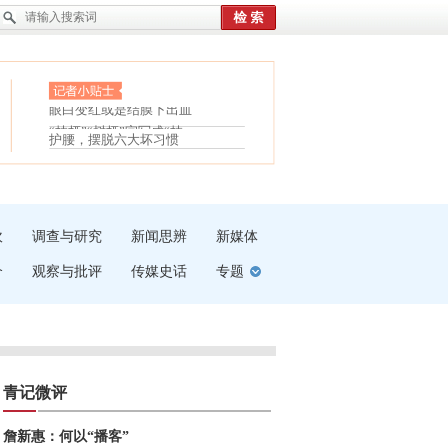
眼白变红或是结膜下出血
“枝桠”“树桠”宜写成“枝...
护腰，摆脱六大坏习惯
夏天缓解疲劳有三招
受伤了冰敷还是热敷
白内障治疗的误区
吹
调查与研究
新闻思辨
新媒体
介
观察与批评
传媒史话
专题
青记微评
詹新惠：何以“播客”