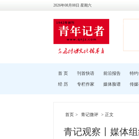
2026年08月08日 星期六
首 页
刊首快语
前沿报告
特约
经 历
专栏作家
媒体脸谱
传媒
首页
>
青记微评
> 正文
青记观察丨媒体组