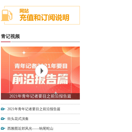
青记视频
2021年青年记者要目之前沿报告篇
2021年青年记者要目之前沿报告篇
街头花式演奏
西雅图近郊风光——响尾蛇山