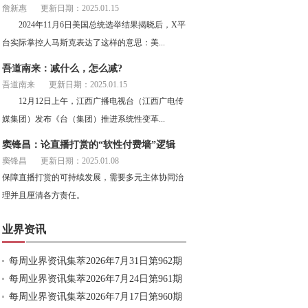
詹新惠
更新日期：2025.01.15
2024年11月6日美国总统选举结果揭晓后，X平
台实际掌控人马斯克表达了这样的意思：美...
吾道南来：减什么，怎么减?
吾道南来
更新日期：2025.01.15
12月12日上午，江西广播电视台（江西广电传
媒集团）发布《台（集团）推进系统性变革...
窦锋昌：论直播打赏的“软性付费墙”逻辑
窦锋昌
更新日期：2025.01.08
保障直播打赏的可持续发展，需要多元主体协同治
理并且厘清各方责任。
业界资讯
每周业界资讯集萃2026年7月31日第962期
每周业界资讯集萃2026年7月24日第961期
每周业界资讯集萃2026年7月17日第960期