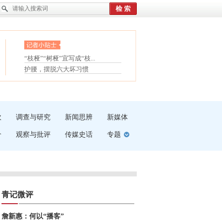
眼白变红或是结膜下出血
“枝桠”“树桠”宜写成“枝...
护腰，摆脱六大坏习惯
夏天缓解疲劳有三招
受伤了冰敷还是热敷
白内障治疗的误区
吹
调查与研究
新闻思辨
新媒体
介
观察与批评
传媒史话
专题
青记微评
詹新惠：何以“播客”