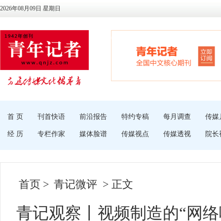
2026年08月09日 星期日
首 页
刊首快语
前沿报告
特约专稿
每月调查
传媒
经 历
专栏作家
媒体脸谱
传媒视点
传媒透视
院长
首页
>
青记微评
> 正文
青记观察丨视频制造的“网络