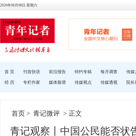
2026年08月08日 星期六
首 页
刊首快语
前沿报告
特约专稿
每月调查
传媒
经 历
专栏作家
媒体脸谱
传媒视点
传媒透视
院长
首页
>
青记微评
> 正文
青记观察丨中国公民能否状